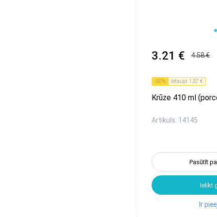
1
3.21 €
4.58 €
-
30
%
Ietaupi
1.37 €
Krūze 410 ml (porc
Artikuls: 14145
Pasūtīt p
Ielikt
Ir pi