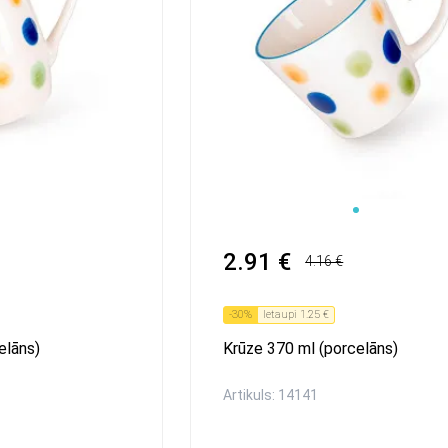
1
2.91 €
4.16 €
-
30
%
Ietaupi
1.25 €
elāns)
Krūze 370 ml (porcelāns)
Artikuls: 14141