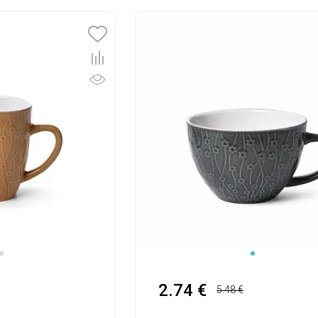
1
2.74 €
5.48 €