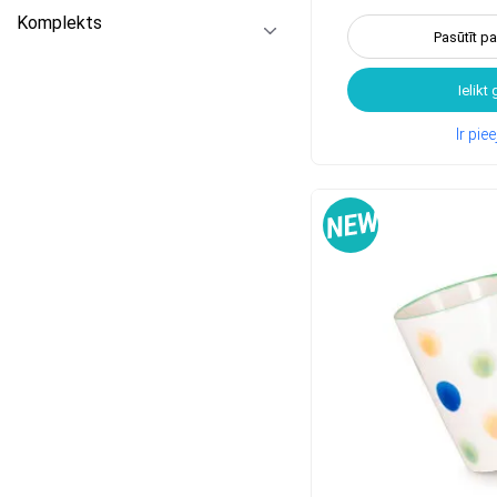
Komplekts
Pasūtīt p
Ielikt
Ir pi