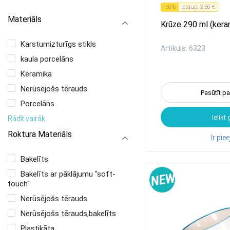
-
50
%
Ietaupi
2.50 €
Materiāls
Krūze 290 ml (kera
Karstumizturīgs stikls
Artikuls: 6323
kaula porcelāns
Keramika
Nerūsējošs tērauds
Pasūtīt p
Porcelāns
Ielikt
Rādīt vairāk
Roktura Materiāls
Ir pi
Bakelīts
Bakelīts ar pāklājumu "soft-
touch"
Nerūsējošs tērauds
Nerūsējošs tērauds,bakelīts
Plastikāta