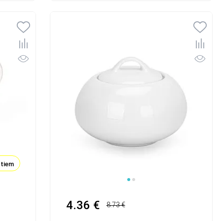
ktiem
4.36 €
8.73 €