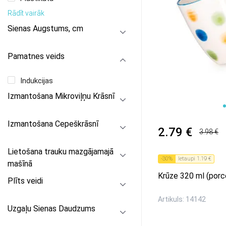
Rādīt vairāk
Sienas Augstums, cm
Pamatnes veids
Indukcijas
Izmantošana Mikroviļņu Krāsnī
1
Izmantošana Cepeškrāsnī
2.79 €
3.98 €
Lietošana trauku mazgājamajā
-
30
%
Ietaupi
1.19 €
mašīnā
Krūze 320 ml (porc
Plīts veidi
Artikuls: 14142
Uzgaļu Sienas Daudzums