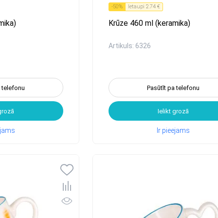
-
50
%
Ietaupi
2.74 €
mika)
Krūze 460 ml (keramika)
Artikuls: 6326
a telefonu
Pasūtīt pa telefonu
 grozā
Ielikt grozā
eejams
Ir pieejams