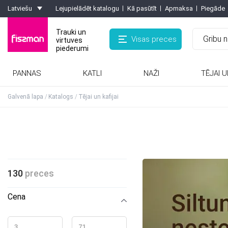
Latviešu
Lejupielādēt katalogu
Kā pasūtīt
Apmaksa
Piegāde
Trauki un
Visas preces
virtuves
piederumi
PANNAS
KATLI
NAŽI
TĒJAI U
Rīves, smalcinātaji, olu griezēji, griezēji
Kafijas kannas, turkas, kafijas dzirnaviņas
Formas ar pretpiedeguma pārklājumu
Karstumizturīgie paliktņi, virtuves cimdi
Galvenā lapa
Katalogs
Tējai un kafijai
130
preces
Cena