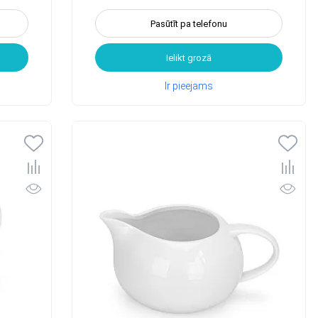
Pasūtīt pa telefonu
Ielikt grozā
Ir pieejams