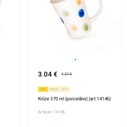
3.04 €
4.34 €
-
30
%
Ietaupi
1.30 €
Krūze 370 ml (porcelāns) (art.14146)
Artikuls: 14146