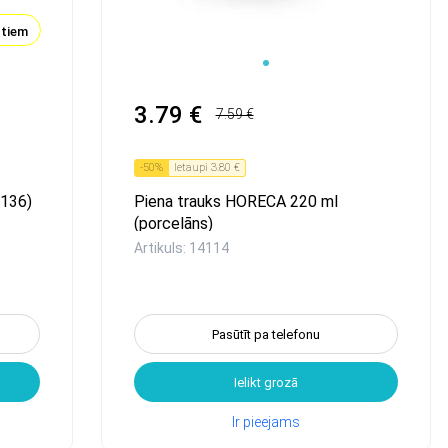
ktiem
3.79 €
7.59 €
-
50
%
Ietaupi
3.80 €
4136)
Piena trauks HORECA 220 ml
(porcelāns)
Artikuls: 14114
Pasūtīt pa telefonu
Ielikt grozā
Ir pieejams