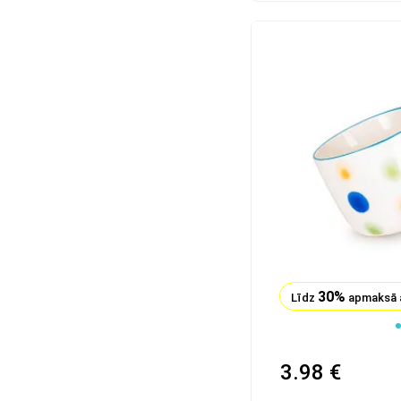
30%
Līdz
apmaksā 
1
3.98 €