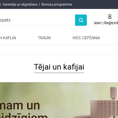
Garantija un atgriešana
Bonusu programma
Ieiet
Reģistr
N KAFIJAI
TRAUKI
VISS CEPŠANAI
Keramiskās / porcelāna tējkannas
Keramiskās un porcelāna tējkannas
Tējai un kafijai