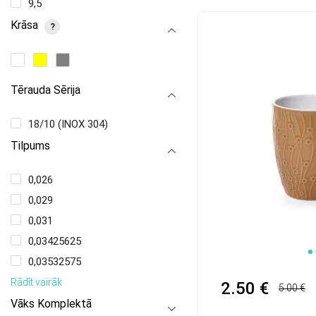
9,5
Krāsa
?
Tērauda Sērija
18/10 (INOX 304)
Tilpums
0,026
0,029
0,031
0,03425625
1
0,03532575
Rādīt vairāk
2.50 €
5.00 €
Vāks Komplektā