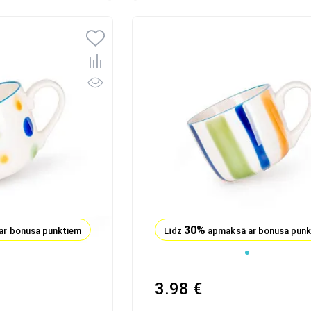
30%
ar bonusa punktiem
Līdz
apmaksā ar bonusa pun
1
2
3.98 €