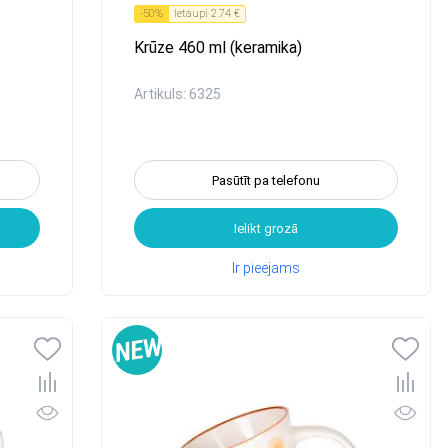
-
50
%
Ietaupi
2.74 €
Krūze 460 ml (keramika)
Artikuls: 6325
Pasūtīt pa telefonu
Ielikt grozā
Ir pieejams