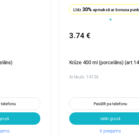
30%
Līdz
apmaksā ar bonusa pun
1
3.74 €
elāns)
Krūze 400 ml (porcelāns) (art.1
Artikuls: 14136
a telefonu
Pasūtīt pa telefonu
 grozā
Ielikt grozā
eejams
Ir pieejams