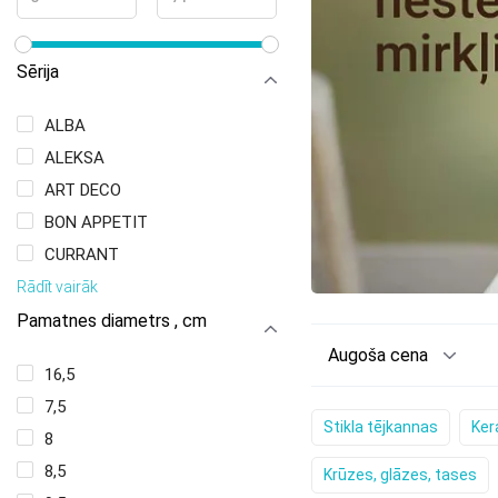
Sērija
ALBA
ALEKSA
ART DECO
BON APPETIT
CURRANT
Rādīt vairāk
Pamatnes diametrs , cm
Augoša cena
16,5
7,5
Stikla tējkannas
Ker
8
8,5
Krūzes, glāzes, tases