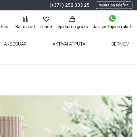
(+371) 252 333 25
Pasūtīt pa telefonu
ēties
Ja ir jautājumi
raksti
Salīdzināt
Izlase
Iepirkumu grozs
AKSESUĀRI
AKTĪVAI ATPŪTAI
BĒRNIEM