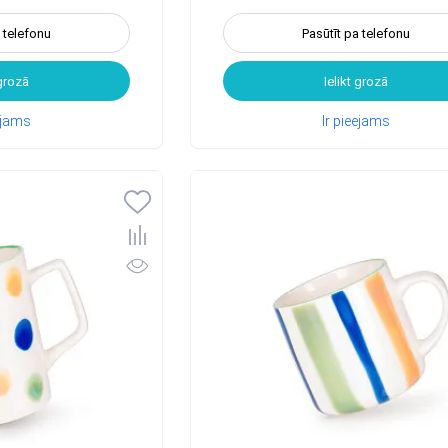
a telefonu
Pasūtīt pa telefonu
 grozā
Ielikt grozā
eejams
Ir pieejams