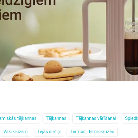
amiskās tējkannas
Tējkannas
Tējkannas vārīšanai
Spied
Vāki krūzēm
Tējas sietiņi
Termosi, termokrūzes