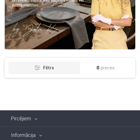
0
preces
Filtrs
Pircējiem
Informācija