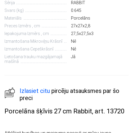
Sērija
RABBIT
Svars (kg)
0.645
Materiāls
Porcelāns
Preces Izmērs , cm
27х27х2,8
Iepakojuma Izmērs , cm
27,5х27,5х3
Izmantošana Mikroviļņu Krāsnī
Nē
Izmantošana Cepeškrāsnī
Nē
Lietošana trauku mazgājamajā
Jā
mašīnā
Izlasiet citu
pircēju atsauksmes par šo
preci
Porcelāna šķīvis 27 cm Rabbit, art. 13720