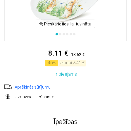
Pieskarieties, lai tuvinātu
8.11 €
13.52 €
-
40
%
Ietaupi
5.41 €
Ir pieejams
Aprēķināt sūtījumu
Uzdāvināt tiešsaistē
Īpašības