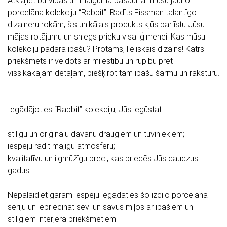
Atklājiet burvības un maiguma pasauli ar mūsu jauno
porcelāna kolekciju “Rabbit”! Radīts Fissman talantīgo
dizaineru rokām, šis unikālais produkts kļūs par īstu Jūsu
mājas rotājumu un sniegs prieku visai ģimenei. Kas mūsu
kolekciju padara īpašu? Protams, lieliskais dizains! Katrs
priekšmets ir veidots ar mīlestību un rūpību pret
vissīkākajām detaļām, piešķirot tam īpašu šarmu un raksturu.
Iegādājoties “Rabbit” kolekciju, Jūs iegūstat:
stilīgu un oriģinālu dāvanu draugiem un tuviniekiem;
iespēju radīt mājīgu atmosfēru;
kvalitatīvu un ilgmūžīgu preci, kas priecēs Jūs daudzus
gadus.
Nepalaidiet garām iespēju iegādāties šo izcilo porcelāna
sēriju un iepriecināt sevi un savus mīļos ar īpašiem un
stilīgiem interjera priekšmetiem.