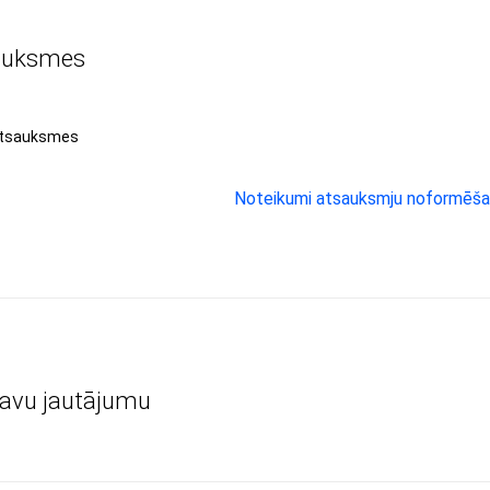
auksmes
atsauksmes
Noteikumi atsauksmju noformēša
savu jautājumu