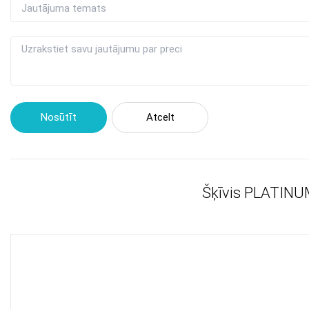
Nosūtīt
Atcelt
Šķīvis PLATINU