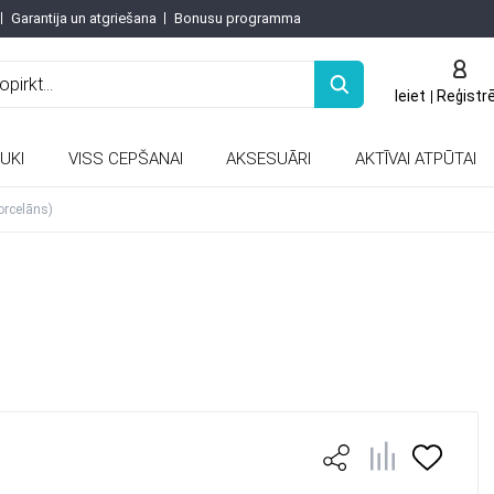
Garantija un atgriešana
Bonusu programma
Ieiet
Reģistr
UKI
VISS CEPŠANAI
AKSESUĀRI
AKTĪVAI ATPŪTAI
Keramiskās un porcelāna tējkannas
orcelāns)