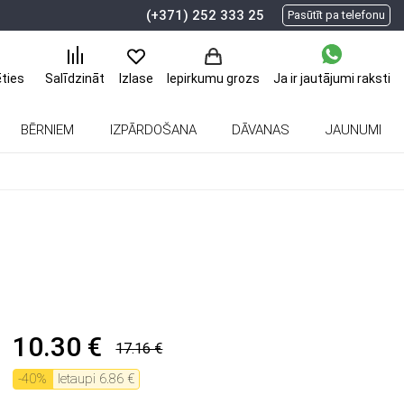
(+371) 252 333 25
Pasūtīt pa telefonu
ēties
Ja ir jautājumi
raksti
Salīdzināt
Izlase
Iepirkumu grozs
BĒRNIEM
IZPĀRDOŠANA
DĀVANAS
JAUNUMI
10.30 €
17.16 €
-
40
%
Ietaupi
6.86 €