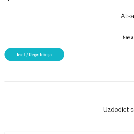
Ats
Nav 
Ieiet / Reģistrācija
Uzdodiet 