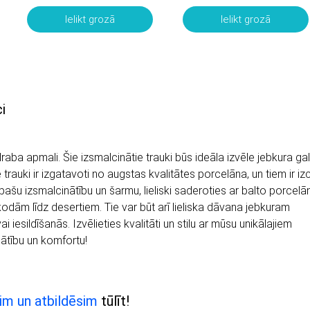
Ielikt grozā
Ielikt grozā
i
raba apmali. Šie izsmalcinātie trauki būs ideāla izvēle jebkura ga
rauki ir izgatavoti no augstas kvalitātes porcelāna, un tiem ir izc
ašu izsmalcinātību un šarmu, lieliski saderoties ar balto porcelā
odām līdz desertiem. Tie var būt arī lieliska dāvana jebkuram
i iesildīšanās. Izvēlieties kvalitāti un stilu ar mūsu unikālajiem
nātību un komfortu!
im un atbildēsim
tūlīt!