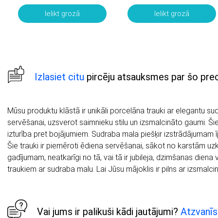
(porcelāns)
Ielikt grozā
Ielikt grozā
Izlasiet citu
pircēju atsauksmes par šo prec
Mūsu produktu klāstā ir unikāli porcelāna trauki ar elegantu sud
servēšanai, uzsverot saimnieku stilu un izsmalcināto gaumi. Šie t
izturība pret bojājumiem. Sudraba mala piešķir izstrādājumam īp
Šie trauki ir piemēroti ēdiena servēšanai, sākot no karstām uzk
gadījumam, neatkarīgi no tā, vai tā ir jubileja, dzimšanas diena va
traukiem ar sudraba malu. Lai Jūsu mājoklis ir pilns ar izsmalci
Vai jums ir palikuši kādi jautājumi?
Atzvanīs