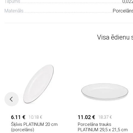
Tilpums
0,02
Materiāls
Porcelān
Visa ēdienu
6.11 €
11.02 €
10.18 €
18.37 €
Šķīvis PLATINUM 20 cm
Porcelāna trauks
(porcelāns)
PLATINUM 29,5 x 21,5 cm