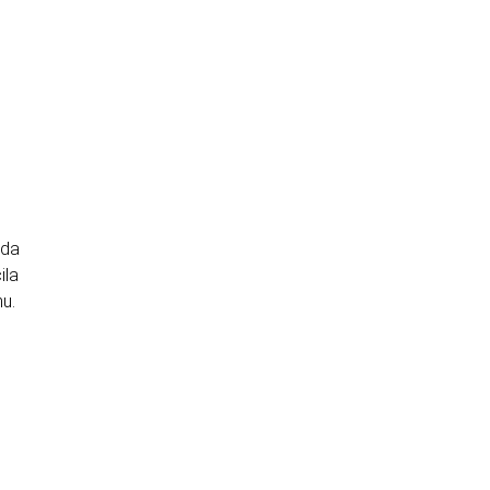
Ielikt grozā
Ielikt grozā
lda
ila
nu.