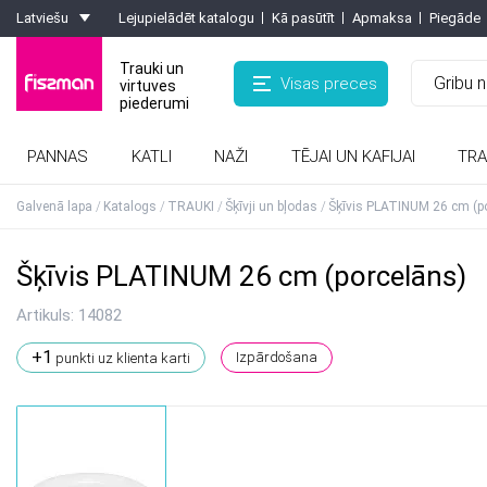
Latviešu
Lejupielādēt katalogu
Kā pasūtīt
Apmaksa
Piegāde
Trauki un
Visas preces
virtuves
piederumi
PANNAS
KATLI
NAŽI
TĒJAI UN KAFIJAI
TRA
Kafijas kannas, turkas, kafijas dzirnaviņas
Formas ar pretpiedeguma pārklājumu
Rīves, smalcinātaji, olu griezēji, griezēji
Karstumizturīgie paliktņi, virtuves cimdi
Galvenā lapa
Katalogs
TRAUKI
Šķīvji un bļodas
Šķīvis PLATINUM 26 cm (p
Šķīvis PLATINUM 26 cm (porcelāns)
Artikuls:
14082
+1
Izpārdošana
punkti uz klienta karti