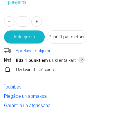
Ir pieejams
–
+
Ielikt grozā
Pasūtīt pa telefonu
Aprēķināt sūtījumu
līdz 1 punktiem
uz klienta karti
?
Uzdāvināt tiešsaistē
Īpašības
Piegāde un apmaksa
Garantija un atgriešana