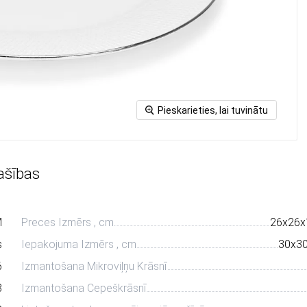
Pieskarieties, lai tuvinātu
ašības
M
Preces Izmērs , cm
26х26х
s
Iepakojuma Izmērs , cm
30х3
6
Izmantošana Mikroviļņu Krāsnī
8
Izmantošana Cepeškrāsnī