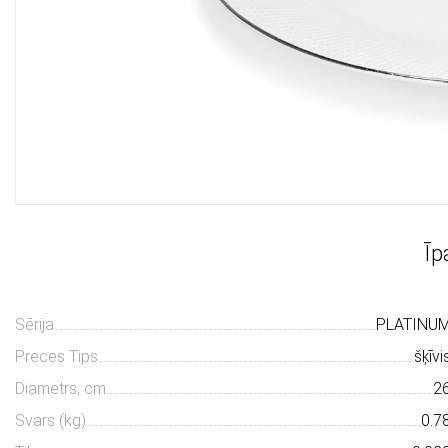
Īp
Sērija
PLATINU
Preces Tips
šķīvi
Diametrs, сm
2
Svars (kg)
0.7