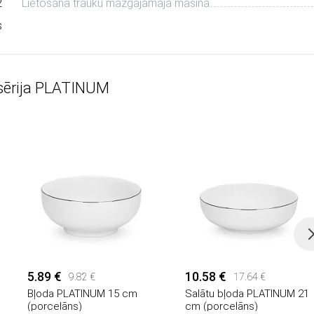
2
Lietošana trauku mazgājamajā mašīnā
s
 sērija PLATINUM
5.89 €
10.58 €
9.82 €
17.64 €
Bļoda PLATINUM 15 cm
Salātu bļoda PLATINUM 21
(porcelāns)
cm (porcelāns)