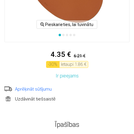
Pieskarieties, lai tuvinātu
4.35 €
6.21 €
-
30
%
Ietaupi
1.86 €
Ir pieejams
Aprēķināt sūtījumu
Uzdāvināt tiešsaistē
Īpašības