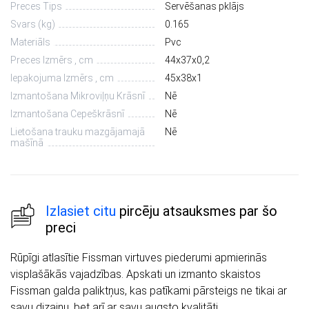
Preces Tips
Servēšanas pklājs
Svars (kg)
0.165
Materiāls
Pvc
Preces Izmērs , cm
44х37х0,2
Iepakojuma Izmērs , cm
45х38х1
Izmantošana Mikroviļņu Krāsnī
Nē
Izmantošana Cepeškrāsnī
Nē
Lietošana trauku mazgājamajā
Nē
mašīnā
Izlasiet citu
pircēju atsauksmes par šo
preci
Rūpīgi atlasītie Fissman virtuves piederumi apmierinās
visplašākās vajadzības. Apskati un izmanto skaistos
Fissman galda paliktņus, kas patīkami pārsteigs ne tikai ar
savu dizainu, bet arī ar savu augsto kvalitāti.