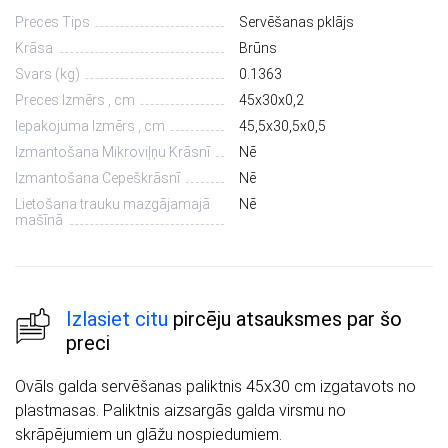
Preces Tips
Servēšanas pklājs
Krāsa
Brūns
Svars (kg)
0.1363
Preces Izmērs , cm
45х30х0,2
Iepakojuma Izmērs , cm
45,5х30,5х0,5
Izmantošana Mikroviļņu Krāsnī
Nē
Izmantošana Cepeškrāsnī
Nē
Lietošana trauku mazgājamajā
Nē
mašīnā
Izlasiet citu
pircēju atsauksmes par šo
preci
Ovāls galda servēšanas paliktnis 45x30 cm izgatavots no
plastmasas. Paliktnis aizsargās galda virsmu no
skrāpējumiem un glāžu nospiedumiem.