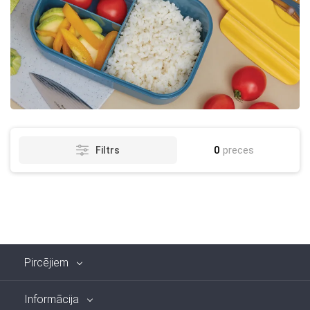
0
preces
Filtrs
Pircējiem
Informācija