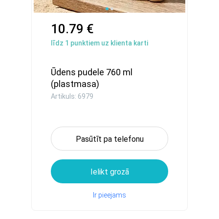
10.79 €
līdz
1
punktiem uz klienta karti
Ūdens pudele 760 ml
(plastmasa)
Artikuls: 6979
Pasūtīt pa telefonu
Ielikt grozā
Ir pieejams