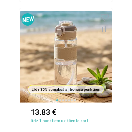
Līdz
30%
apmaksā ar bonusa punktiem
13.83 €
līdz
1
punktiem uz klienta karti