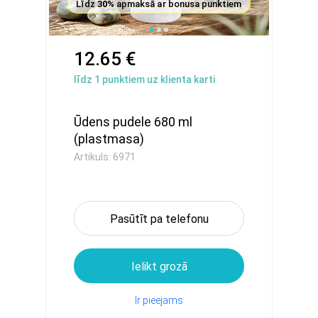
Līdz
30%
apmaksā ar bonusa punktiem
12.65 €
līdz
1
punktiem uz klienta karti
Ūdens pudele 680 ml
(plastmasa)
Artikuls: 6971
Pasūtīt pa telefonu
Ielikt grozā
Ir pieejams