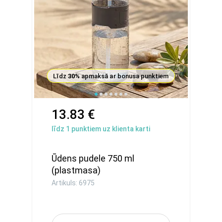
Līdz
30%
apmaksā ar bonusa punktiem
13.83 €
līdz
1
punktiem uz klienta karti
Ūdens pudele 750 ml
(plastmasa)
Artikuls: 6975