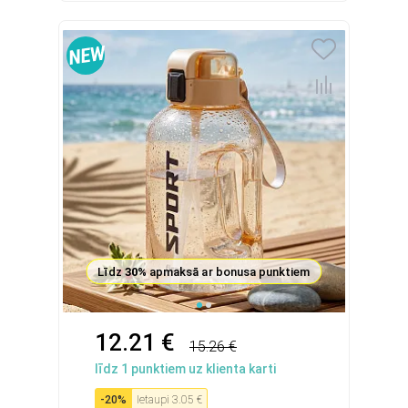
Līdz
30%
apmaksā ar bonusa punktiem
12.21 €
15.26 €
līdz
1
punktiem uz klienta karti
-
20
%
Ietaupi
3.05 €