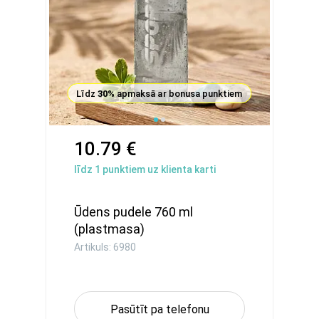
Līdz
30%
apmaksā ar bonusa punktiem
10.79 €
līdz
1
punktiem uz klienta karti
Ūdens pudele 760 ml
(plastmasa)
Artikuls: 6980
Pasūtīt pa telefonu