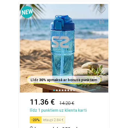
Līdz
30%
apmaksā ar bonusa punktiem
11.36 €
14.20 €
līdz
1
punktiem uz klienta karti
-
20
%
Ietaupi
2.84 €