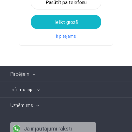
Pasūtīt pa telefonu
Ielikt grozā
Ir pieejams
Pircējiem
Informācija
Uzņēmums
Ja ir jautājumi raksti