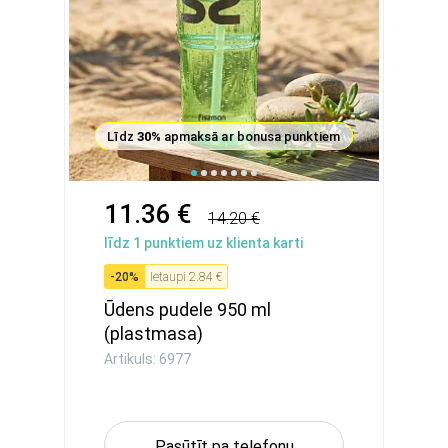
Līdz
30%
apmaksā ar bonusa punktiem
11.36 €
14.20 €
līdz
1
punktiem uz klienta karti
-
20
%
Ietaupi
2.84 €
Ūdens pudele 950 ml
(plastmasa)
Artikuls: 6977
Pasūtīt pa telefonu