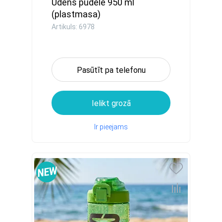
Ūdens pudele 950 ml
(plastmasa)
Artikuls: 6978
Pasūtīt pa telefonu
Ielikt grozā
Ir pieejams