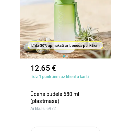
Līdz
30%
apmaksā ar bonusa punktiem
12.65 €
līdz
1
punktiem uz klienta karti
Ūdens pudele 680 ml
(plastmasa)
Artikuls: 6972