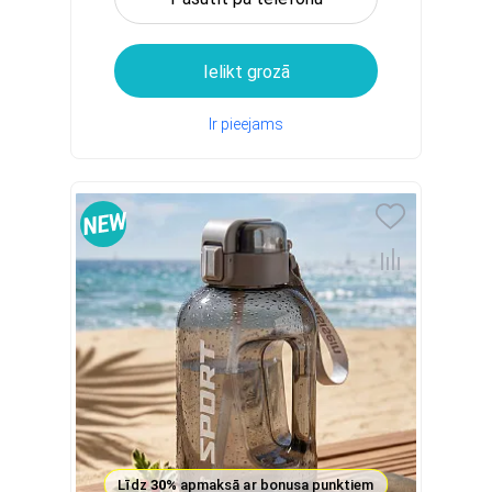
Ielikt grozā
Ir pieejams
Līdz
30%
apmaksā ar bonusa punktiem