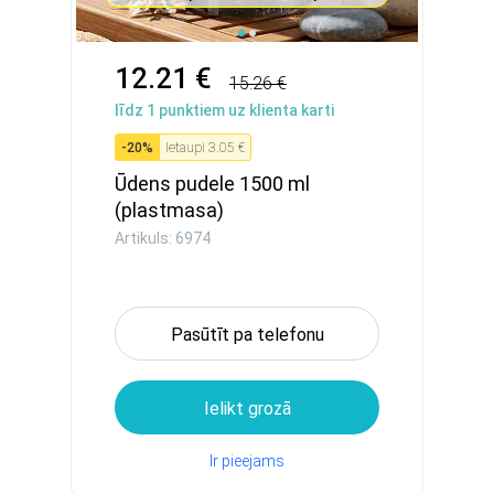
12.21 €
15.26 €
līdz
1
punktiem uz klienta karti
-
20
%
Ietaupi
3.05 €
Ūdens pudele 1500 ml
(plastmasa)
Artikuls: 6974
Pasūtīt pa telefonu
Ielikt grozā
Ir pieejams