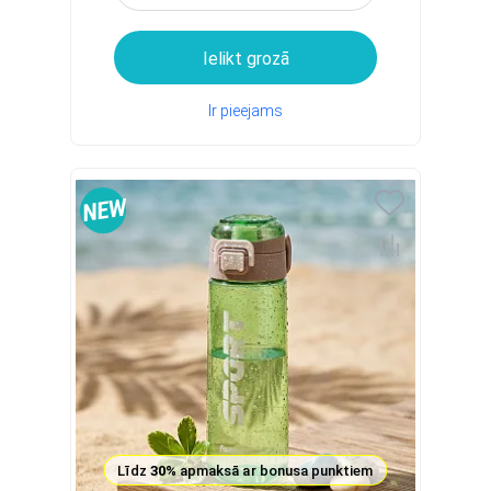
Ielikt grozā
Ir pieejams
Līdz
30%
apmaksā ar bonusa punktiem