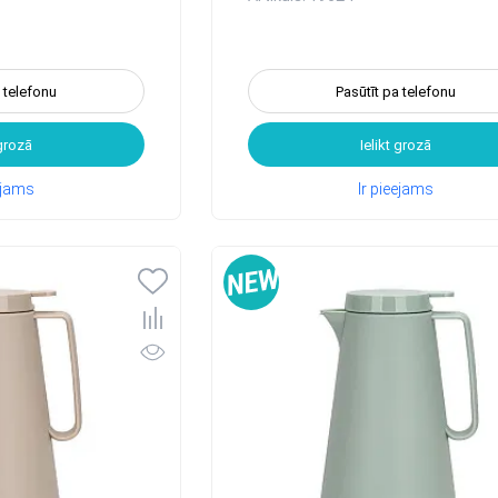
a telefonu
Pasūtīt pa telefonu
 grozā
Ielikt grozā
eejams
Ir pieejams