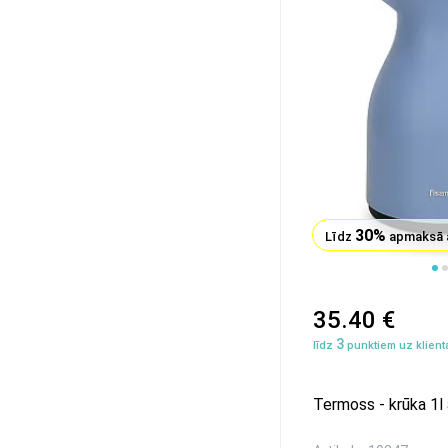
30%
Līdz
apmaksā 
1
2
3
35.40 €
3
līdz
punktiem uz klienta
Termoss - krūka 1l a