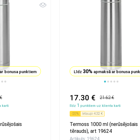
30%
ar bonusa punktiem
Līdz
apmaksā ar bonusa pun
1
2
3
17.30 €
 €
21.62 €
1
 karti
līdz
punktiem uz klienta karti
-
20
%
Ietaupi
4.32 €
rūsējošais
Termoss 1000 ml (nerūsējošais
tērauds), art 19624
Artikuls: 19624