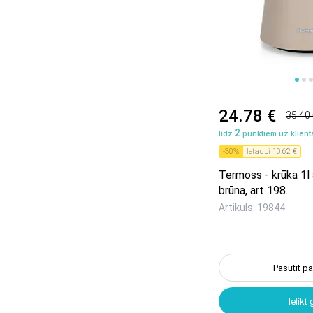
1
2
24.78 €
35.40
2
līdz
punktiem uz klienta
-
30
%
Ietaupi
10.62 €
Termoss - krūka 1l a
brūna, art 198...
Artikuls: 19844
Pasūtīt p
Ielikt