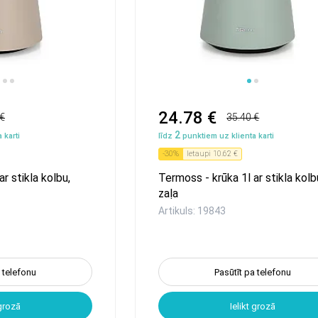
1
2
3
4
24.78 €
 €
35.40 €
2
 karti
līdz
punktiem uz klienta karti
-
30
%
Ietaupi
10.62 €
r stikla kolbu,
Termoss - krūka 1l ar stikla kolb
zaļa
Artikuls: 19843
a telefonu
Pasūtīt pa telefonu
 grozā
Ielikt grozā