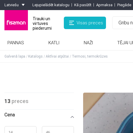
Latviešu
Lejupielādēt katalogu
Kā pasūtīt
Apmaksa
Piegāde
Trauki un
Visas preces
virtuves
piederumi
PANNAS
KATLI
NAŽI
TĒJAI U
Rīves, smalcinātaji, olu griezēji, griezēji
Kafijas kannas, turkas, kafijas dzirnaviņas
Formas ar pretpiedeguma pārklājumu
Karstumizturīgie paliktņi, virtuves cimdi
Galvenā lapa
Katalogs
Aktīvai atpūtai
Termosi, termokrūzes
13
preces
Cena