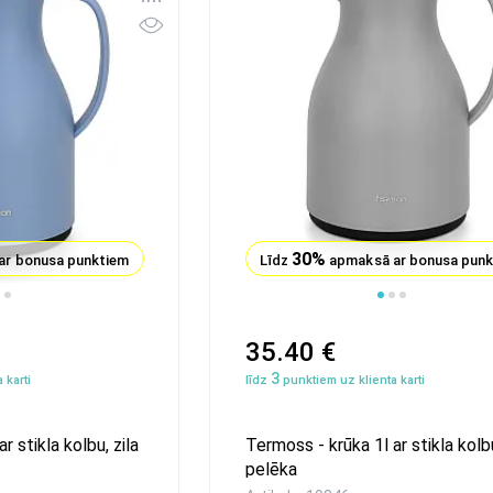
30%
ar bonusa punktiem
Līdz
apmaksā ar bonusa pun
1
35.40 €
3
 karti
līdz
punktiem uz klienta karti
r stikla kolbu, zila
Termoss - krūka 1l ar stikla kolb
pelēka