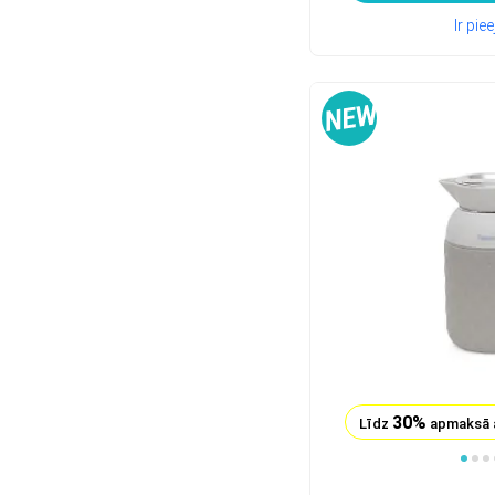
Ir pi
30%
Līdz
apmaksā 
1
2
3
4
5
6
7
8