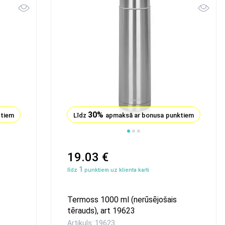
30%
ktiem
Līdz
apmaksā ar bonusa punktiem
19.03 €
1
līdz
punktiem uz klienta karti
Termoss 1000 ml (nerūsējošais
tērauds), art 19623
Artikuls: 19623