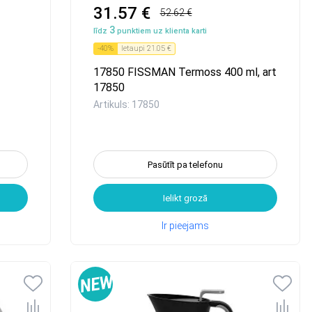
31.57 €
52.62 €
3
līdz
punktiem uz klienta karti
-
40
%
Ietaupi
21.05 €
17850 FISSMAN Termoss 400 ml, art
17850
Artikuls: 17850
Pasūtīt pa telefonu
Ielikt grozā
Ir pieejams