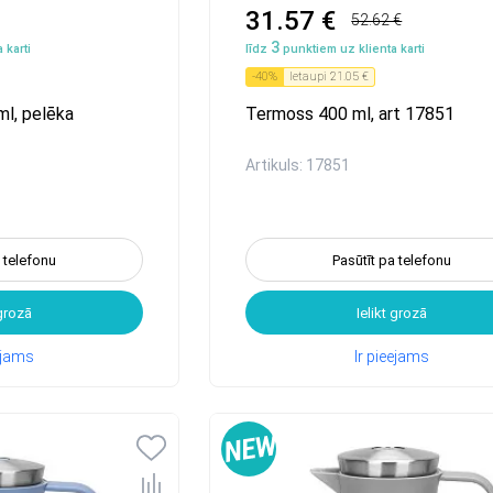
31.57 €
52.62 €
3
 karti
līdz
punktiem uz klienta karti
-
40
%
Ietaupi
21.05 €
l, pelēka
Termoss 400 ml, art 17851
Artikuls: 17851
a telefonu
Pasūtīt pa telefonu
 grozā
Ielikt grozā
eejams
Ir pieejams