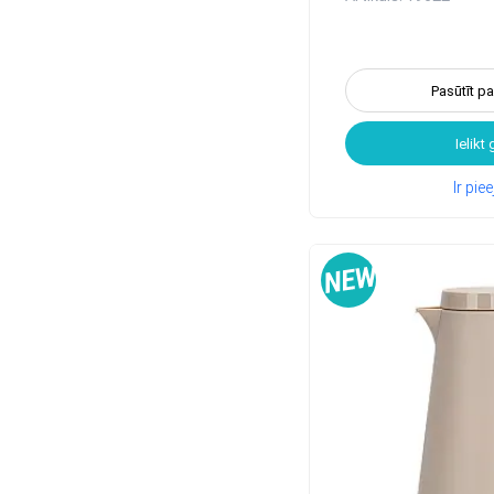
Pasūtīt p
Ielikt
Ir pi