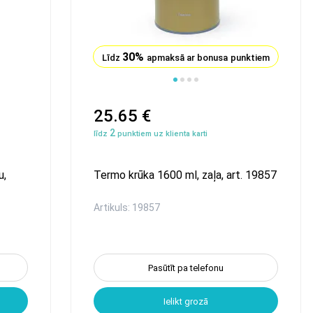
30%
Līdz
apmaksā ar bonusa punktiem
25.65 €
2
līdz
punktiem uz klienta karti
u,
Termo krūka 1600 ml, zaļa, art. 19857
Artikuls: 19857
Pasūtīt pa telefonu
Ielikt grozā