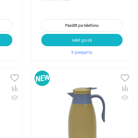
Pasūtīt pa telefonu
Ielikt grozā
Ir pieejams