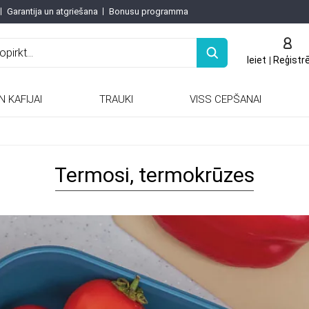
Garantija un atgriešana
Bonusu programma
Ieiet
Reģistr
N KAFIJAI
TRAUKI
VISS CEPŠANAI
Keramiskās / porcelāna tējkannas
Keramiskās un porcelāna tējkannas
Termosi, termokrūzes