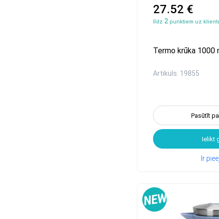
27.52 €
2
līdz
punktiem uz klienta
Termo krūka 1000 m
Artikuls: 19855
Pasūtīt p
Ielikt
Ir pi