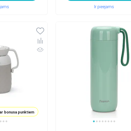
eejams
Ir pieejams
ar bonusa punktiem
1