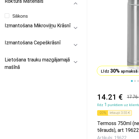
Roktura Materiāls
Silikons
Izmantošana Mikroviļņu Krāsnī
Izmantošana Cepeškrāsnī
Lietošana trauku mazgājamajā
mašīnā
30%
Līdz
apmaksā 
1
2
3
4
5
14.21 €
17.76
1
līdz
punktiem uz klienta
-
20
%
Ietaupi
3.55 €
Termoss 750ml (ne
tērauds), art 19622
Artikuls: 19622