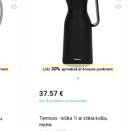
30%
ktiem
Līdz
apmaksā ar bonusa punktiem
37.57 €
3
līdz
punktiem uz klienta karti
u,
Termoss - krūka 1l ar stikla kolbu,
melna