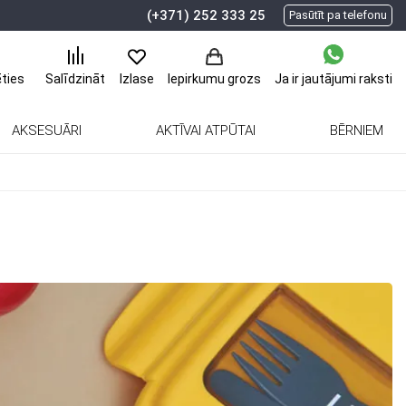
(+371) 252 333 25
Pasūtīt pa telefonu
ēties
Ja ir jautājumi
raksti
Salīdzināt
Izlase
Iepirkumu grozs
AKSESUĀRI
AKTĪVAI ATPŪTAI
BĒRNIEM