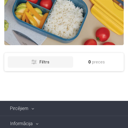
0
preces
Filtrs
Pircējiem
Informācija