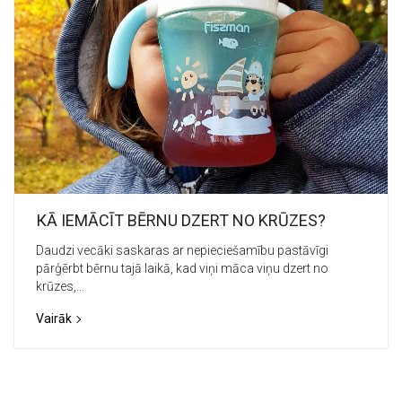
КĀ IEMĀCĪT BĒRNU DZERT NO KRŪZES?
Daudzi vecāki saskaras ar nepieciešamību pastāvīgi
pārģērbt bērnu tajā laikā, kad viņi māca viņu dzert no
krūzes,...
Vairāk