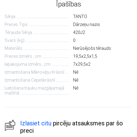
Īpašības
Sērija
TANTO
Preces Tips
Dārzeņu nazis
Tērauda Sērija
420J2
Svars (kg)
0
Materiāls
Nerūsējošs tērauds
Preces Izmērs , cm
19,5х2,5х1,5
Iepakojuma Izmērs , cm
7х29,5х2
Izmantošana Mikroviļņu Krāsnī
Nē
Izmantošana Cepeškrāsnī
Nē
Lietošana trauku mazgājamajā
Nē
mašīnā
Izlasiet citu
pircēju atsauksmes par šo
preci