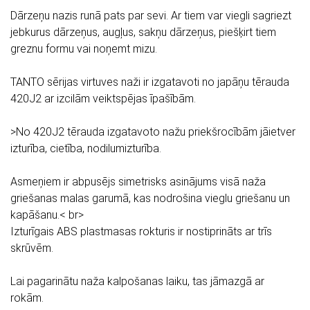
Dārzeņu nazis runā pats par sevi. Ar tiem var viegli sagriezt
jebkurus dārzeņus, augļus, sakņu dārzeņus, piešķirt tiem
greznu formu vai noņemt mizu.
TANTO sērijas virtuves naži ir izgatavoti no japāņu tērauda
420J2 ar izcilām veiktspējas īpašībām.
>No 420J2 tērauda izgatavoto nažu priekšrocībām jāietver
izturība, cietība, nodilumizturība.
Asmeņiem ir abpusējs simetrisks asinājums visā naža
griešanas malas garumā, kas nodrošina vieglu griešanu un
kapāšanu.< br>
Izturīgais ABS plastmasas rokturis ir nostiprināts ar trīs
skrūvēm.
Lai pagarinātu naža kalpošanas laiku, tas jāmazgā ar
rokām.