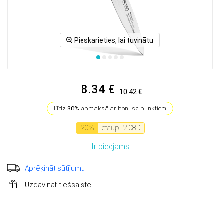
Pieskarieties, lai tuvinātu
8.34 €
10.42 €
Līdz
30%
apmaksā ar bonusa punktiem
-
20
%
Ietaupi
2.08 €
Ir pieejams
Aprēķināt sūtījumu
Uzdāvināt tiešsaistē