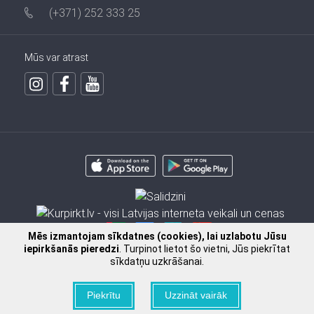
(+371) 252 333 25
Mūs var atrast
Mēs izmantojam sīkdatnes (cookies), lai uzlabotu Jūsu
iepirkšanās pieredzi
. Turpinot lietot šo vietni, Jūs piekrītat
sīkdatņu uzkrāšanai.
2009 - 2026 © SIA FISSMAN
Piekrītu
Uzzināt vairāk
Ielikt grozā
Pasūtīt pa telefonu