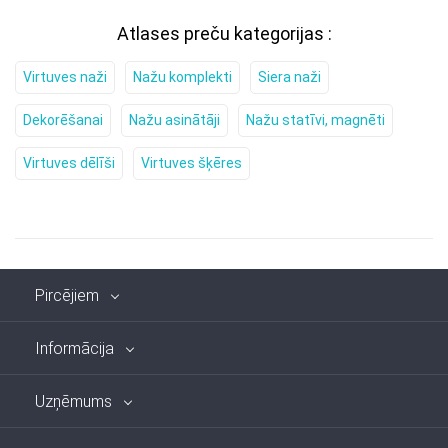
Atlases preču kategorijas :
Virtuves naži
Nažu komplekti
Siera naži
Dekorēšanai
Nažu asinātāji
Nažu statīvi, magnēti
Virtuves dēlīši
Virtuves šķēres
Pircējiem
Informācija
Uzņēmums