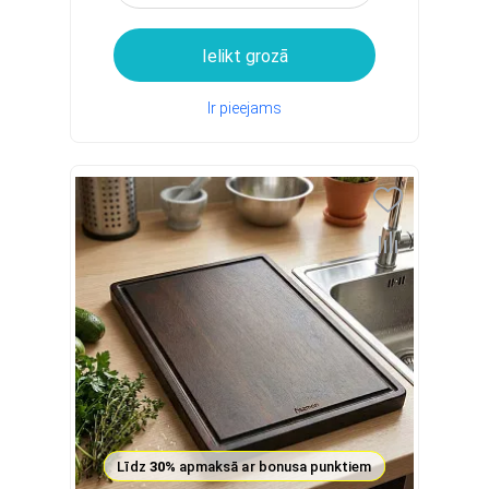
Ielikt grozā
Ir pieejams
Līdz
30%
apmaksā ar bonusa punktiem