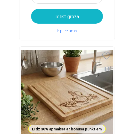
Ielikt grozā
Ir pieejams
Līdz
30%
apmaksā ar bonusa punktiem