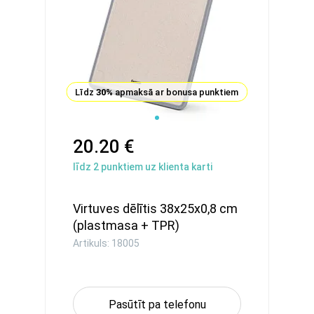
Līdz
30%
apmaksā ar bonusa punktiem
20.20 €
līdz
2
punktiem uz klienta karti
Virtuves dēlītis 38x25x0,8 cm
(plastmasa + TPR)
Artikuls: 18005
Pasūtīt pa telefonu