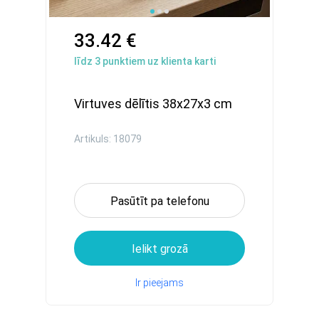
33.42 €
līdz
3
punktiem uz klienta karti
Virtuves dēlītis 38x27x3 cm
Artikuls: 18079
Pasūtīt pa telefonu
Ielikt grozā
Ir pieejams