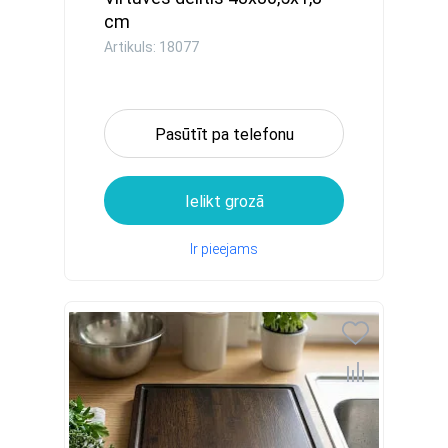
cm
Artikuls: 18077
Pasūtīt pa telefonu
Ielikt grozā
Ir pieejams