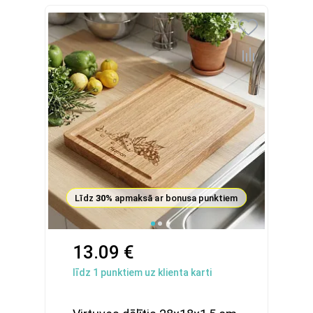
Līdz
30%
apmaksā ar bonusa punktiem
13.09 €
līdz
1
punktiem uz klienta karti