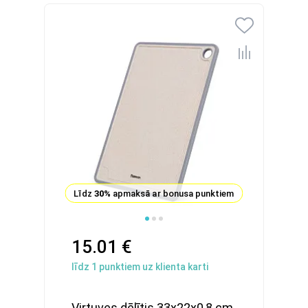
Līdz
30%
apmaksā ar bonusa punktiem
15.01 €
līdz
1
punktiem uz klienta karti
Virtuves dēlītis 33x22x0,8 cm