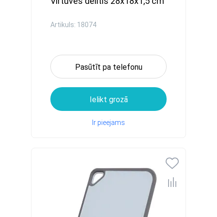
Virtuves dēlītis 28x18x1,5 cm
Artikuls: 18074
Pasūtīt pa telefonu
Ielikt grozā
Ir pieejams