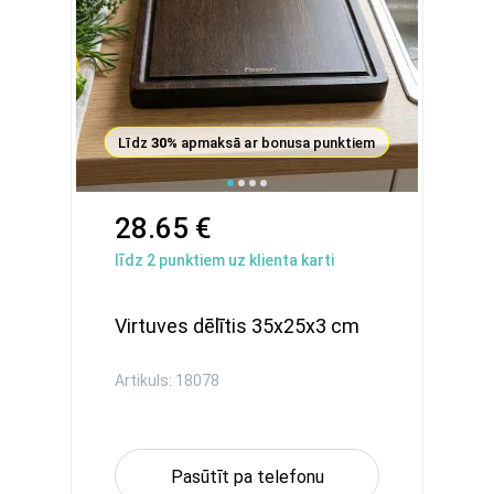
Līdz
30%
apmaksā ar bonusa punktiem
28.65 €
līdz
2
punktiem uz klienta karti
Virtuves dēlītis 35x25x3 cm
Artikuls: 18078
Pasūtīt pa telefonu