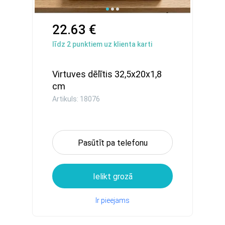
22.63 €
līdz
2
punktiem uz klienta karti
Virtuves dēlītis 32,5x20x1,8
cm
Artikuls: 18076
Pasūtīt pa telefonu
Ielikt grozā
Ir pieejams