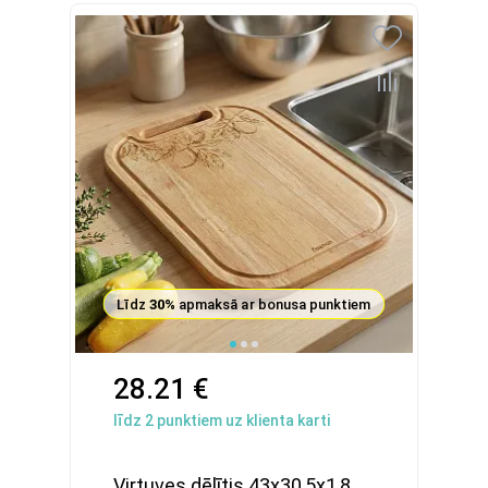
Līdz
30%
apmaksā ar bonusa punktiem
28.21 €
līdz
2
punktiem uz klienta karti
Virtuves dēlītis 43x30,5x1,8