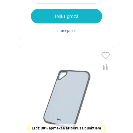
Ielikt grozā
Ir pieejams
Līdz
30%
apmaksā ar bonusa punktiem