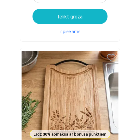
Ielikt grozā
Ir pieejams
Līdz
30%
apmaksā ar bonusa punktiem