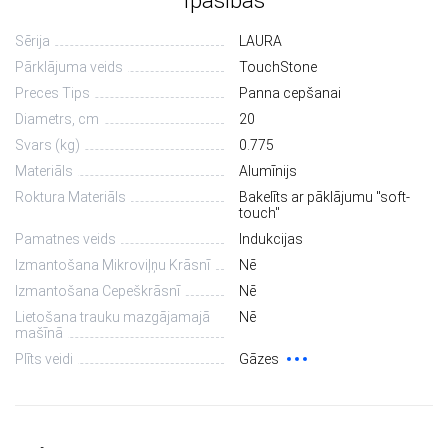
Īpašības
Sērija
LAURA
Pārklājuma veids
TouchStone
Preces Tips
Panna cepšanai
Diametrs, сm
20
Svars (kg)
0.775
Materiāls
Alumīnijs
Roktura Materiāls
Bakelīts ar pāklājumu "soft-
touch"
Pamatnes veids
Indukcijas
Izmantošana Mikroviļņu Krāsnī
Nē
Izmantošana Cepeškrāsnī
Nē
Lietošana trauku mazgājamajā
Nē
mašīnā
Plīts veidi
Gāzes