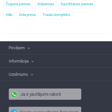
Čuguna pannas
Grilpannas
Sautēšanas pannas
Vāki
Grila prese
Trauku komplekti
Pircējiem
Informācija
Uzņēmums
Ja ir jautājumi raksti