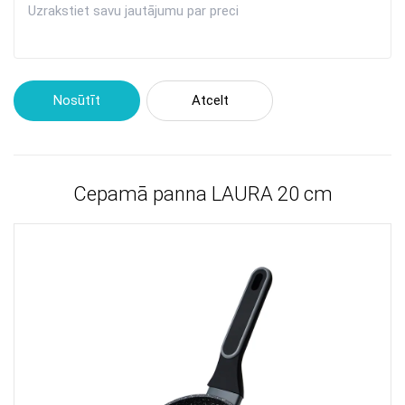
Nosūtīt
Atcelt
Cepamā panna LAURA 20 сm