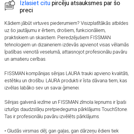
Izlasiet citu
pircēju atsauksmes par šo
preci
Kādiem jābūt virtuves piederumiem? Visizplatītākās atbildes
uz šo jautājumu ir ērtiem, drošiem, funkcionāliem,
praktiskiem un skaistiem. Pieredzējušiem FISSMAN
tehnologiem un dizaineriem izdevās apvienot visas vēlamās
īpašības vienotā veselumā, attaisnojot profesionālu pavāru
un amatieru cerības.
FISSMAN kompānijas sērijas LAURA trauki apvieno kvalitāti,
estētiku un drošību. LAURA produkti ir īsta dāvana tiem, kas
izvēlas labāko sev un savai ģimenei.
Sērijas galvenā iezīme un FISSMAN zīmola lepnums ir īpaši
izturīgs daudzslāņu pretpiedeguma pārklājums TouchStone.
Tas ir profesionālu pavāru izvēlēts pārklājums.
• Gludās virsmas dēļ, gan gaļas, gan dārzeņu ēdieni tiek