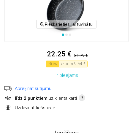
Pieskarieties, lai tuvinātu
22.25 €
31.79 €
-
30
%
Ietaupi
9.54 €
Ir pieejams
Aprēķināt sūtījumu
līdz 2 punktiem
uz klienta karti
?
Uzdāvināt tiešsaistē