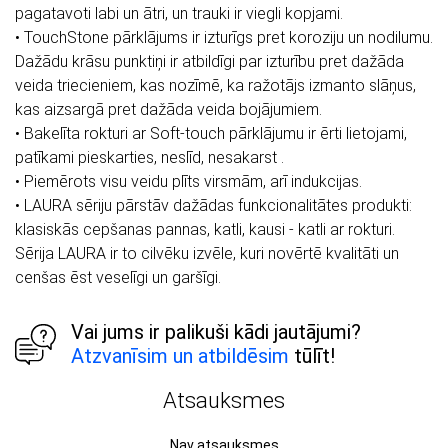
pagatavoti labi un ātri, un trauki ir viegli kopjami.
• TouchStone pārklājums ir izturīgs pret koroziju un nodilumu.
Dažādu krāsu punktiņi ir atbildīgi par izturību pret dažāda
veida triecieniem, kas nozīmē, ka ražotājs izmanto slāņus,
kas aizsargā pret dažāda veida bojājumiem.
• Bakelīta rokturi ar Soft-touch pārklājumu ir ērti lietojami,
patīkami pieskarties, neslīd, nesakarst .
• Piemērots visu veidu plīts virsmām, arī indukcijas.
• LAURA sēriju pārstāv dažādas funkcionalitātes produkti:
klasiskās cepšanas pannas, katli, kausi - katli ar rokturi.
Sērija LAURA ir to cilvēku izvēle, kuri novērtē kvalitāti un
cenšas ēst veselīgi un garšīgi.
Vai jums ir palikuši kādi jautājumi?
Atzvanīsim un atbildēsim
tūlīt!
Atsauksmes
Nav atsauksmes