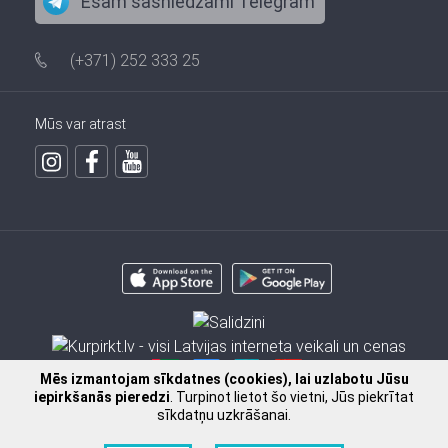
Esam sasniedzami Telegram
(+371) 252 333 25
Mūs var atrast
Mēs izmantojam sīkdatnes (cookies), lai uzlabotu Jūsu
iepirkšanās pieredzi
. Turpinot lietot šo vietni, Jūs piekrītat
sīkdatņu uzkrāšanai.