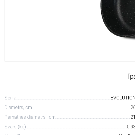
Īp
Sērija
EVOLUTIO
Diametrs, сm
2
Pamatnes diametrs , cm
2
Svars (kg)
0.9