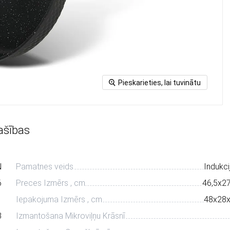
Pieskarieties, lai tuvinātu
ašības
N
Pamatnes veids
Indukci
6
Preces Izmērs , cm
46,5х2
1
Iepakojuma Izmērs , cm
48х28
3
Izmantošana Mikroviļņu Krāsnī