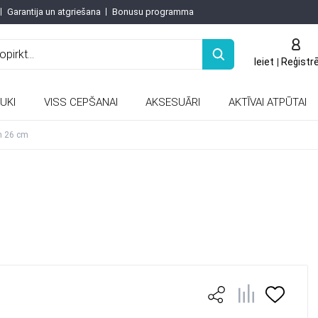
Garantija un atgriešana
Bonusu programma
Ieiet
Reģistr
UKI
VISS CEPŠANAI
AKSESUĀRI
AKTĪVAI ATPŪTAI
Keramiskās un porcelāna tējkannas
n 26 cm