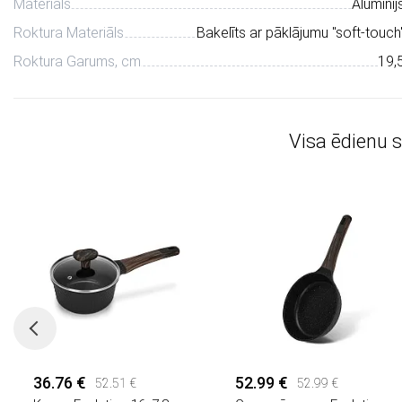
Materiāls
Alumīnij
Roktura Materiāls
Bakelīts ar pāklājumu "soft-touch
Roktura Garums, cm
19,
Visa ēdienu 
36.76 €
52.99 €
52.51 €
52.99 €