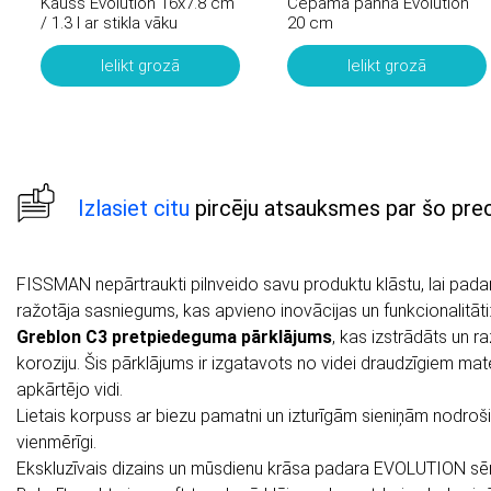
Kauss Evolution 16x7.8 cm
Cepamā panna Evolution
/ 1.3 l ar stikla vāku
20 cm
Ielikt grozā
Ielikt grozā
Izlasiet citu
pircēju atsauksmes par šo prec
FISSMAN
nepārtraukti pilnveido savu produktu klāstu, lai pada
ražotāja sasniegums, kas apvieno inovācijas un funkcionalitāti
Greblon C3 pretpiedeguma pārklājums
, kas izstrādāts un r
koroziju. Šis pārklājums ir izgatavots no videi draudzīgiem mat
apkārtējo vidi.
Lietais korpuss ar biezu pamatni un izturīgām sieniņām nodrošin
vienmērīgi.
Ekskluzīvais dizains un mūsdienu krāsa padara
EVOLUTION
sēr