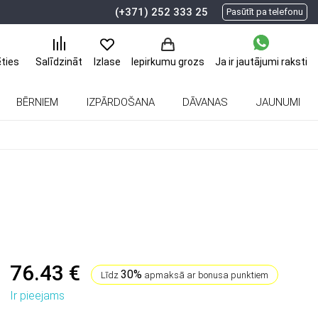
(+371) 252 333 25
Pasūtīt pa telefonu
ēties
Ja ir jautājumi
raksti
Salīdzināt
Izlase
Iepirkumu grozs
BĒRNIEM
IZPĀRDOŠANA
DĀVANAS
JAUNUMI
76.43 €
30%
Līdz
apmaksā ar bonusa punktiem
Ir pieejams