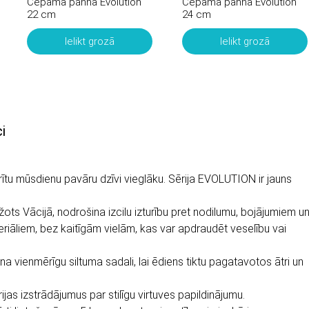
Cepamā panna Evolution
Cepamā panna Evolution
22 cm
24 cm
Ielikt grozā
Ielikt grozā
i
rītu mūsdienu pavāru dzīvi vieglāku. Sērija
EVOLUTION
ir jauns
:
ažots Vācijā, nodrošina izcilu izturību pret nodilumu, bojājumiem u
eriāliem, bez kaitīgām vielām, kas var apdraudēt veselību vai
a vienmērīgu siltuma sadali, lai ēdiens tiktu pagatavotos ātri un
ijas izstrādājumus par stilīgu virtuves papildinājumu.