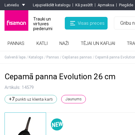
Latviešu
Lejupielādēt katalogu
Kā pasūtīt
Apmaksa
Piegāde
Trauki un
Visas preces
virtuves
piederumi
PANNAS
KATLI
NAŽI
TĒJAI UN KAFIJAI
TRA
Kafijas kannas, turkas, kafijas dzirnaviņas
Formas ar pretpiedeguma pārklājumu
Rīves, smalcinātaji, olu griezēji, griezēji
Karstumizturīgie paliktņi, virtuves cimdi
Galvenā lapa
Katalogs
Pannas
Cepšanas pannas
Cepamā panna Evolutio
Cepamā panna Evolution 26 cm
Artikuls:
14579
+7
Jaunums
punkti uz klienta karti