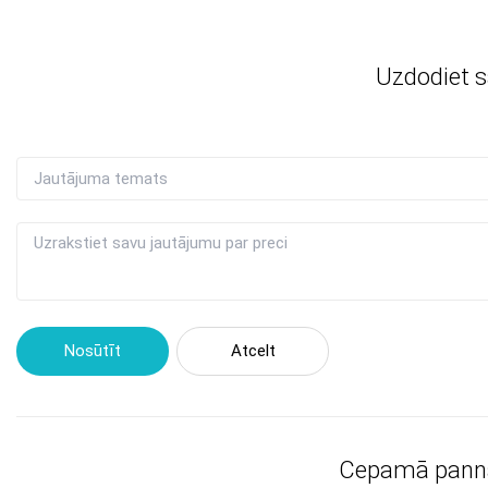
Uzdodiet 
Nosūtīt
Atcelt
Cepamā panna