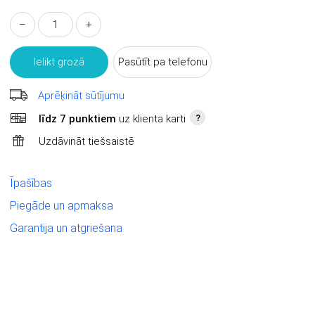
–
+
Ielikt grozā
Pasūtīt pa telefonu
Aprēķināt sūtījumu
līdz 7 punktiem
uz klienta karti
?
Uzdāvināt tiešsaistē
Īpašības
Piegāde un apmaksa
Garantija un atgriešana