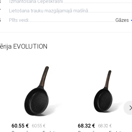
s
Izmantošana Cepeškrāsnī
"
Lietošana trauku mazgājamajā mašīnā
5
Plīts veidi
Gāzes
sērija EVOLUTION
60.55 €
68.32 €
60.55 €
68.32 €