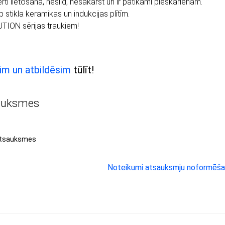
ērti lietošanā, neslīd, nesakarst un ir patīkami pieskārienam.
 stikla keramikas un indukcijas plītīm.
UTION
sērijas traukiem!
im un atbildēsim
tūlīt!
auksmes
atsauksmes
Noteikumi atsauksmju noformēša