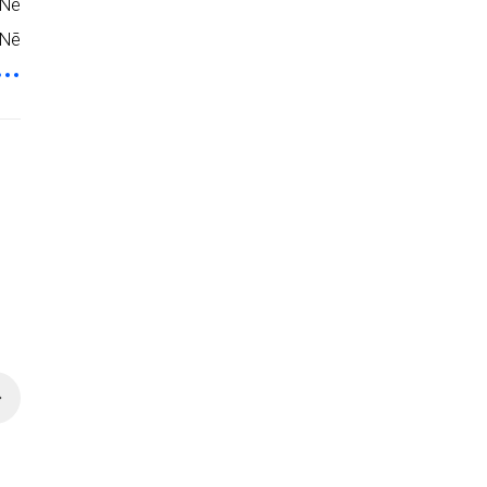
Nē
Nē
43.62 €
56.85 €
62.31 €
81.22 €