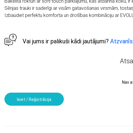
Bakelīta rokturi ar soft-touch pārklājumu, kas atdarina koku, ir 
Sērijas trauki ir saderīgi ar visām gatavošanas virsmām, tostarp
Izbaudiet perfektu komforta un drošības kombināciju ar
EVOL
Vai jums ir palikuši kādi jautājumi?
Atzvanīs
Ats
Nav 
Ieiet / Reģistrācija