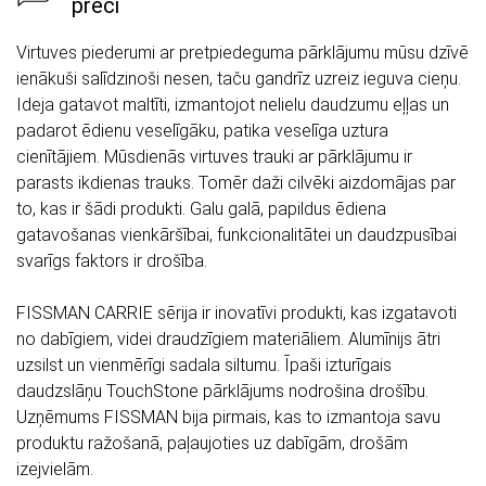
preci
Virtuves piederumi ar pretpiedeguma pārklājumu mūsu dzīvē
ienākuši salīdzinoši nesen, taču gandrīz uzreiz ieguva cieņu.
Ideja gatavot maltīti, izmantojot nelielu daudzumu eļļas un
padarot ēdienu veselīgāku, patika veselīga uztura
cienītājiem. Mūsdienās virtuves trauki ar pārklājumu ir
parasts ikdienas trauks. Tomēr daži cilvēki aizdomājas par
to, kas ir šādi produkti. Galu galā, papildus ēdiena
gatavošanas vienkāršībai, funkcionalitātei un daudzpusībai
svarīgs faktors ir drošība.
FISSMAN CARRIE sērija ir inovatīvi produkti, kas izgatavoti
no dabīgiem, videi draudzīgiem materiāliem. Alumīnijs ātri
uzsilst un vienmērīgi sadala siltumu. Īpaši izturīgais
daudzslāņu TouchStone pārklājums nodrošina drošību.
Uzņēmums FISSMAN bija pirmais, kas to izmantoja savu
produktu ražošanā, paļaujoties uz dabīgām, drošām
izejvielām.