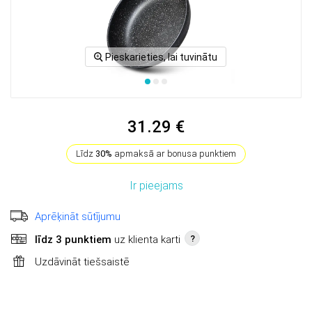
Pieskarieties, lai tuvinātu
31.29 €
Līdz
30%
apmaksā ar bonusa punktiem
Ir pieejams
Aprēķināt sūtījumu
līdz 3 punktiem
uz klienta karti
?
Uzdāvināt tiešsaistē