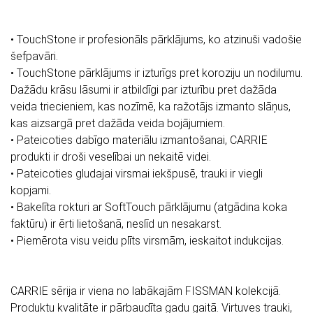
• TouchStone ir profesionāls pārklājums, ko atzinuši vadošie
šefpavāri.
• TouchStone pārklājums ir izturīgs pret koroziju un nodilumu.
Dažādu krāsu lāsumi ir atbildīgi par izturību pret dažāda
veida triecieniem, kas nozīmē, ka ražotājs izmanto slāņus,
kas aizsargā pret dažāda veida bojājumiem.
• Pateicoties dabīgo materiālu izmantošanai, CARRIE
produkti ir droši veselībai un nekaitē videi.
• Pateicoties gludajai virsmai iekšpusē, trauki ir viegli
kopjami.
• Bakelīta rokturi ar SoftTouch pārklājumu (atgādina koka
faktūru) ir ērti lietošanā, neslīd un nesakarst.
• Piemērota visu veidu plīts virsmām, ieskaitot indukcijas.
CARRIE sērija ir viena no labākajām FISSMAN kolekcijā.
Produktu kvalitāte ir pārbaudīta gadu gaitā. Virtuves trauki,