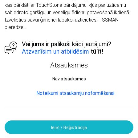
kas pārklāti ar TouchStone pārklājumu, kļūs par uzticamu
sabiedroto garšīgu un veselīgu ēdienu gatavošanā ikdienā.
Izvēlieties savai ģimenei labāko: uzticieties FISSMAN
pieredzei.
Vai jums ir palikuši kādi jautājumi?
Atzvanīsim un atbildēsim
tūlīt!
Atsauksmes
Nav atsauksmes
Noteikumi atsauksmju noformēšanai
Ieiet / Reģistrācija