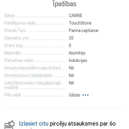
Īpašības
Sērija
CARRIE
Pārklājuma veids
TouchStone
Preces Tips
Panna cepšanai
Diametrs, сm
20
Svars (kg)
0
Materiāls
Alumīnijs
Pamatnes veids
Indukcijas
Izmantošana Mikroviļņu Krāsnī
Nē
Izmantošana Cepeškrāsnī
Nē
Lietošana trauku mazgājamajā
Nē
mašīnā
Plīts veidi
Gāzes
Izlasiet citu
pircēju atsauksmes par šo