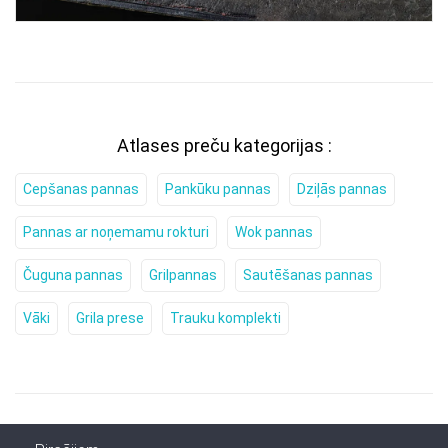
Atlases preču kategorijas :
Cepšanas pannas
Pankūku pannas
Dziļās pannas
Pannas ar noņemamu rokturi
Wok pannas
Čuguna pannas
Grilpannas
Sautēšanas pannas
Vāki
Grila prese
Trauku komplekti