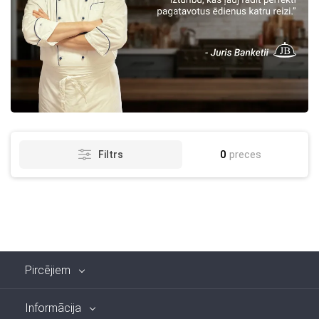
0
preces
Filtrs
Pircējiem
Informācija