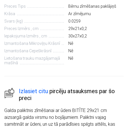
Preces Tips
Bērnu zīmēšanas paklājiņš
Krāsa
Ar zīmējumu
Svars (kg)
0.0259
Preces Izmērs , cm
29х21х0,2
Iepakojuma Izmērs , cm
30х27х0,2
Izmantošana Mikroviļņu Krāsnī
Nē
Izmantošana Cepeškrāsnī
Nē
Lietošana trauku mazgājamajā
Nē
mašīnā
Izlasiet citu
pircēju atsauksmes par šo
preci
Galda paliktnis zīmēšanai ar ūdeni BITĪTE 29x21 cm
aizsargā galda virsmu no bojājumiem. Paliktni vajag
samitrināt ar ūdeni, un uz tā parādīsies spilgts attēls, kas