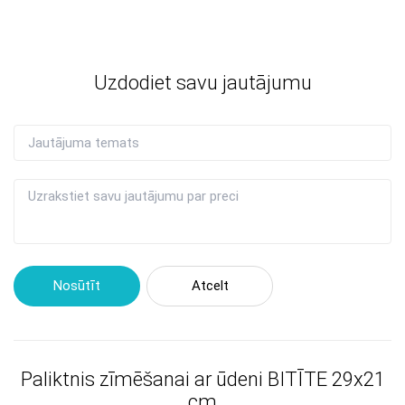
Uzdodiet savu jautājumu
Nosūtīt
Atcelt
Paliktnis zīmēšanai ar ūdeni BITĪTE 29x21
cm