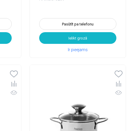
Pasūtīt pa telefonu
Ielikt grozā
Ir pieejams