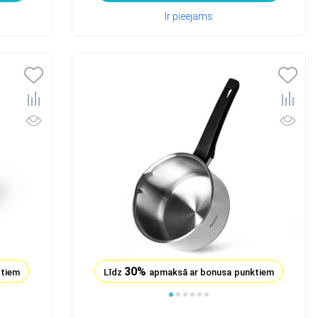
Ir pieejams
30%
ktiem
Līdz
apmaksā ar bonusa punktiem