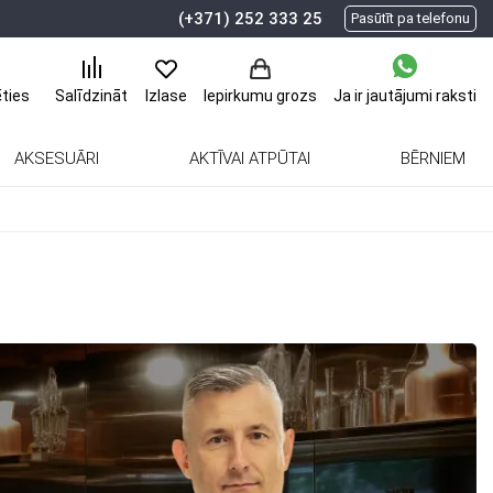
(+371) 252 333 25
Pasūtīt pa telefonu
ēties
Ja ir jautājumi
raksti
Salīdzināt
Izlase
Iepirkumu grozs
AKSESUĀRI
AKTĪVAI ATPŪTAI
BĒRNIEM