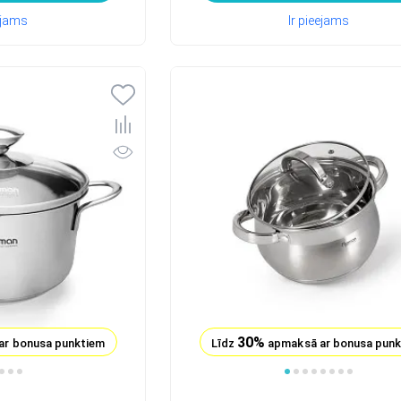
eejams
Ir pieejams
30%
ar bonusa punktiem
Līdz
apmaksā ar bonusa pun
1
2
3
4
5
6