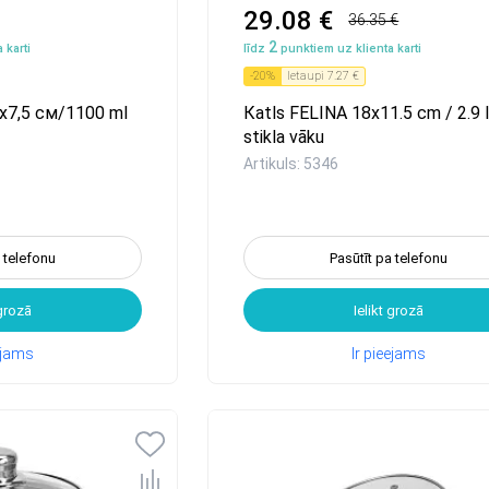
29.08 €
36.35 €
2
 karti
līdz
punktiem uz klienta karti
-
20
%
Ietaupi
7.27 €
x7,5 см/1100 ml
Каtls FELINA 18x11.5 cm / 2.9 l
stikla vāku
Artikuls: 5346
a telefonu
Pasūtīt pa telefonu
 grozā
Ielikt grozā
eejams
Ir pieejams