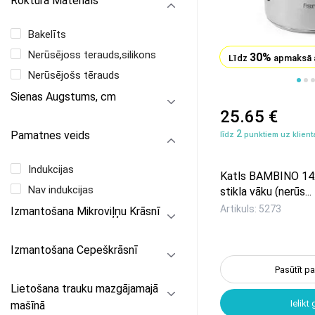
Roktura Materiāls
Bakelīts
Nerūsējoss terauds,silikons
30%
Līdz
apmaksā 
Nerūsējošs tērauds
1
2
3
4
5
6
Sienas Augstums, cm
25.65 €
2
Pamatnes veids
līdz
punktiem uz klienta
Indukcijas
Katls BAMBINO 14
Nav indukcijas
stikla vāku (nerūs...
Artikuls: 5273
Izmantošana Mikroviļņu Krāsnī
Izmantošana Cepeškrāsnī
Pasūtīt p
Lietošana trauku mazgājamajā
Ielikt
mašīnā