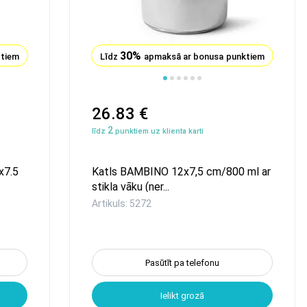
30%
ktiem
Līdz
apmaksā ar bonusa punktiem
26.83 €
2
līdz
punktiem uz klienta karti
x7.5
Katls BAMBINO 12x7,5 сm/800 ml ar
stikla vāku (ner...
Artikuls: 5272
Pasūtīt pa telefonu
Ielikt grozā