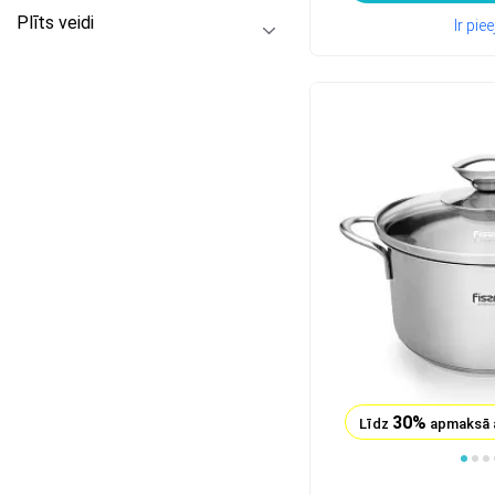
Plīts veidi
Ir pi
30%
Līdz
apmaksā 
1
2
3
4
5
6
7
8