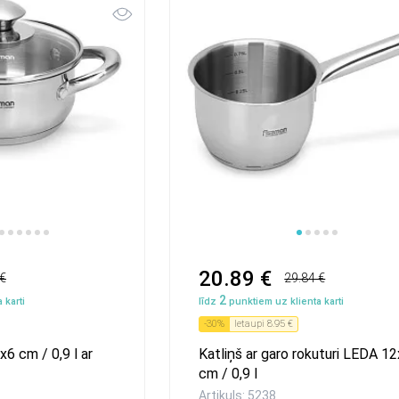
1
2
3
4
5
20.89 €
 €
29.84 €
2
 karti
līdz
punktiem uz klienta karti
-
30
%
Ietaupi
8.95 €
6 сm / 0,9 l ar
Katliņš ar garo rokuturi LEDA 12
cm / 0,9 l
Artikuls: 5238