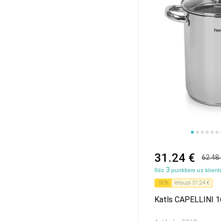
12
1
2
3
4
5
6
7
8
31.24 €
62.48
3
līdz
punktiem uz klienta
-
50
%
Ietaupi
31.24 €
Katls CAPELLINI 16