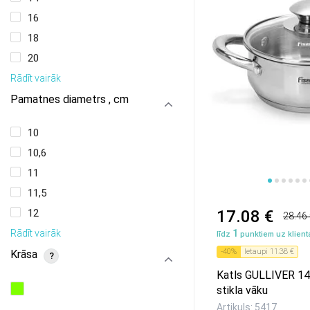
16
18
20
Rādīt vairāk
Pamatnes diametrs , cm
10
10,6
11
12
1
2
3
4
5
11,5
12
17.08 €
28.46
Rādīt vairāk
1
līdz
punktiem uz klienta
-
40
%
Ietaupi
11.38 €
Krāsa
?
Katls GULLIVER 14x
stikla vāku
Artikuls: 5417