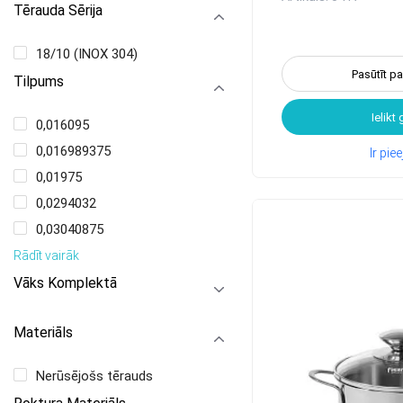
Tērauda Sērija
18/10 (INOX 304)
Pasūtīt p
Tilpums
Ielikt
0,016095
0,016989375
Ir pi
0,01975
0,0294032
0,03040875
Rādīt vairāk
Vāks Komplektā
Materiāls
Nerūsējošs tērauds