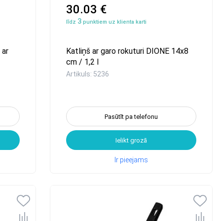
30.03 €
3
līdz
punktiem uz klienta karti
 ar
Katliņš ar garo rokuturi DIONE 14x8
cm / 1,2 l
Artikuls: 5236
Pasūtīt pa telefonu
Ielikt grozā
Ir pieejams