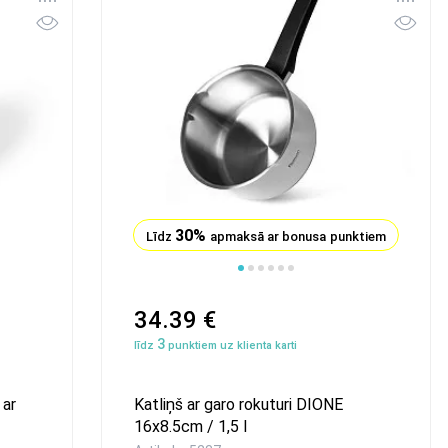
30%
Līdz
apmaksā ar bonusa punktiem
34.39 €
3
līdz
punktiem uz klienta karti
 ar
Katliņš ar garo rokuturi DIONE
16x8.5cm / 1,5 l