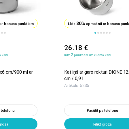
30%
ar bonusa punktiem
Līdz
apmaksā ar bonusa pun
1
2
3
4
5
6
26.18 €
2
 karti
līdz
punktiem uz klienta karti
x6 cm/900 ml ar
Katliņš ar garo rokturi DIONE 12
cm / 0,9 l
Artikuls: 5235
a telefonu
Pasūtīt pa telefonu
 grozā
Ielikt grozā