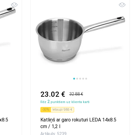
23.02 €
32.88 €
2
līdz
punktiem uz klienta karti
-
30
%
Ietaupi
9.86 €
x8.5
Katliņš ar garo rokuturi LEDA 14x8.5
cm / 1,2 l
Artikuls: 5239