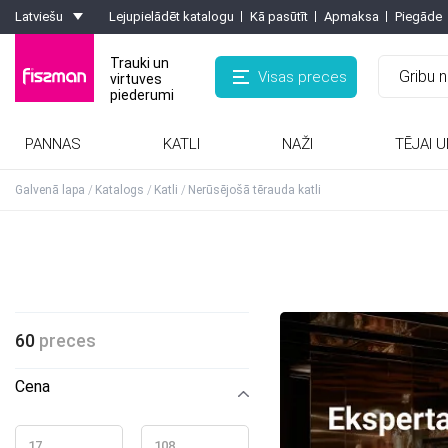
Latviešu
Lejupielādēt katalogu
Kā pasūtīt
Apmaksa
Piegāde
Trauki un
Visas preces
virtuves
piederumi
PANNAS
KATLI
NAŽI
TĒJAI U
Rīves, smalcinātaji, olu griezēji, griezēji
Kafijas kannas, turkas, kafijas dzirnaviņas
Formas ar pretpiedeguma pārklājumu
Karstumizturīgie paliktņi, virtuves cimdi
Galvenā lapa
Katalogs
Katli
Nerūsējošā tērauda katli
60
preces
Cena