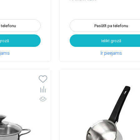
a telefonu
Pasūtīt pa telefonu
 grozā
Ielikt grozā
eejams
Ir pieejams