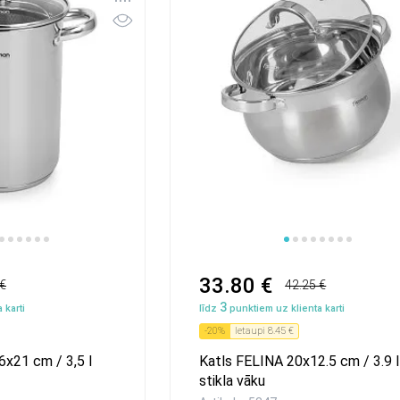
1
2
3
4
5
6
33.80 €
 €
42.25 €
3
 karti
līdz
punktiem uz klienta karti
-
20
%
Ietaupi
8.45 €
x21 сm / 3,5 l
Katls FELINA 20x12.5 cm / 3.9 l
stikla vāku