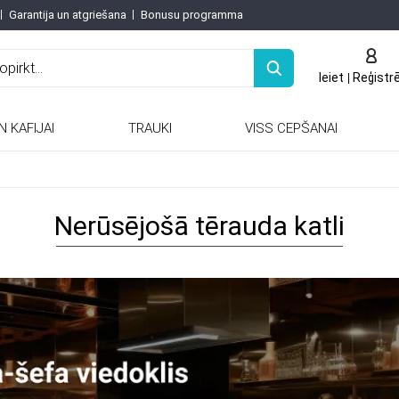
Garantija un atgriešana
Bonusu programma
Ieiet
Reģistr
N KAFIJAI
TRAUKI
VISS CEPŠANAI
Keramiskās / porcelāna tējkannas
Keramiskās un porcelāna tējkannas
Nerūsējošā tērauda katli