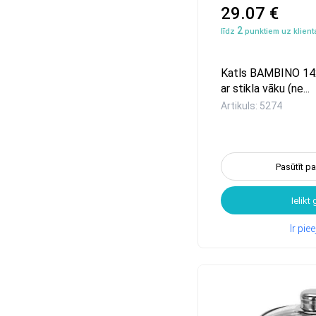
29.07 €
2
līdz
punktiem uz klienta
Katls BAMBINO 14
ar stikla vāku (ne...
Artikuls: 5274
Pasūtīt p
Ielikt
Ir pi