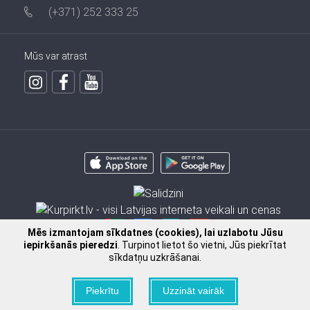
(+371) 252 333 25
Mūs var atrast
Mēs izmantojam sīkdatnes (cookies), lai uzlabotu Jūsu
iepirkšanās pieredzi
. Turpinot lietot šo vietni, Jūs piekrītat
sīkdatņu uzkrāšanai.
2009 - 2026 © SIA FISSMAN
Piekrītu
Uzzināt vairāk
Ielikt grozā
Pasūtīt pa telefonu