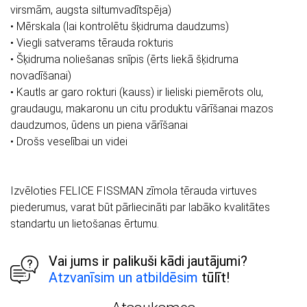
virsmām, augsta siltumvadītspēja)
• Mērskala (lai kontrolētu šķidruma daudzums)
• Viegli satverams tērauda rokturis
• Šķidruma noliešanas snīpis (ērts liekā šķidruma
novadīšanai)
• Kautls ar garo rokturi (kauss) ir lieliski piemērots olu,
graudaugu, makaronu un citu produktu vārīšanai mazos
daudzumos, ūdens un piena vārīšanai
• Drošs veselībai un videi
Izvēloties FELICE FISSMAN zīmola tērauda virtuves
piederumus, varat būt pārliecināti par labāko kvalitātes
standartu un lietošanas ērtumu.
Vai jums ir palikuši kādi jautājumi?
Atzvanīsim un atbildēsim
tūlīt!