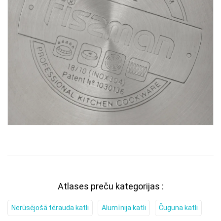
Atlases preču kategorijas :
Nerūsējošā tērauda katli
Alumīnija katli
Čuguna katli