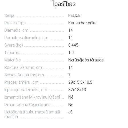
Īpašības
Sērija
FELICE
Preces Tips
Kauss bez vāka
Diametrs, сm
14
Pamatnes diametrs , cm
11
Svars (kg)
0.445
Tilpums
1.0
Materiāls
Nerūsējošs tērauds
Roktura Garums, cm
14
Sienas Augstums, cm
7
Preces Izmērs , cm
29х15,5х10,5
Iepakojuma Izmērs , cm
32х18х13
Izmantošana Mikroviļņu Krāsnī
Nē
Izmantošana Cepeškrāsnī
Nē
Lietošana trauku mazgājamajā
Jā
mašīnā