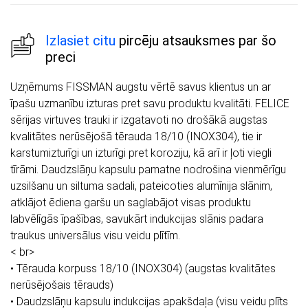
Izlasiet citu
pircēju atsauksmes par šo
preci
Uzņēmums FISSMAN augstu vērtē savus klientus un ar
īpašu uzmanību izturas pret savu produktu kvalitāti. FELICE
sērijas virtuves trauki ir izgatavoti no drošākā augstas
kvalitātes nerūsējošā tērauda 18/10 (INOX304), tie ir
karstumizturīgi un izturīgi pret koroziju, kā arī ir ļoti viegli
tīrāmi. Daudzslāņu kapsulu pamatne nodrošina vienmērīgu
uzsilšanu un siltuma sadali, pateicoties alumīnija slānim,
atklājot ēdiena garšu un saglabājot visas produktu
labvēlīgās īpašības, savukārt indukcijas slānis padara
traukus universālus visu veidu plītīm.
< br>
• Tērauda korpuss 18/10 (INOX304) (augstas kvalitātes
nerūsējošais tērauds)
• Daudzslāņu kapsulu indukcijas apakšdaļa (visu veidu plīts