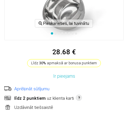
Pieskarieties, lai tuvinātu
28.68 €
Līdz
30%
apmaksā ar bonusa punktiem
Ir pieejams
Aprēķināt sūtījumu
līdz 2 punktiem
uz klienta karti
?
Uzdāvināt tiešsaistē