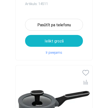
Artikuls: 14511
Pasūtīt pa telefonu
Ielikt grozā
Ir pieejams