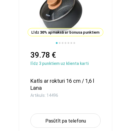
Līdz
30%
apmaksā ar bonusa punktiem
39.78 €
līdz
3
punktiem uz klienta karti
Katls ar rokturi 16 cm / 1,6 l
Lana
Artikuls: 14496
Pasūtīt pa telefonu