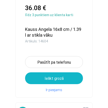
36.08 €
līdz
3
punktiem uz klienta karti
Kauss Angela 16x8 cm / 1.39
l ar stikla vāku
Artikuls: 14604
Pasūtīt pa telefonu
Ielikt grozā
Ir pieejams