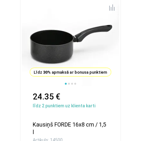
Līdz
30%
apmaksā ar bonusa punktiem
24.35 €
līdz
2
punktiem uz klienta karti
Kausiņš FORDE 16x8 сm / 1,5
l
Artikuls: 14500