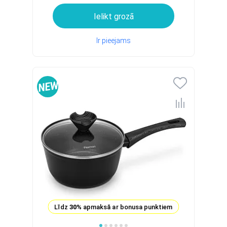
Ielikt grozā
Ir pieejams
Līdz
30%
apmaksā ar bonusa punktiem