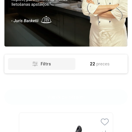
22
preces
Filtrs
Vairāk pa sērijām