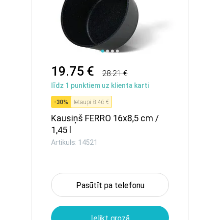
19.75 €
28.21 €
līdz
1
punktiem uz klienta karti
-
30
%
Ietaupi
8.46 €
Kausiņš FERRO 16x8,5 сm /
1,45 l
Artikuls: 14521
Pasūtīt pa telefonu
Ielikt grozā