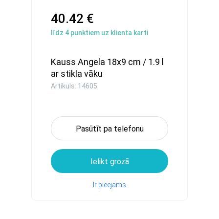
40.42 €
līdz
4
punktiem uz klienta karti
Kauss Angela 18x9 cm / 1.9 l
ar stikla vāku
Artikuls: 14605
Pasūtīt pa telefonu
Ielikt grozā
Ir pieejams