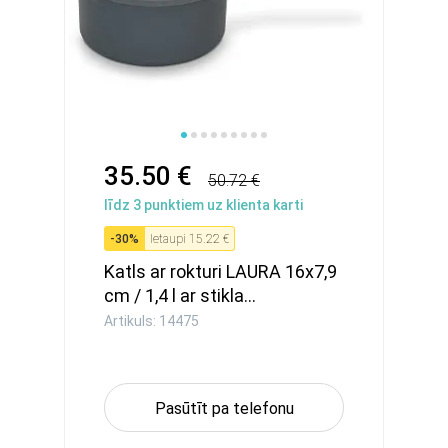
35.50 €
50.72 €
līdz
3
punktiem uz klienta karti
-
30
%
Ietaupi
15.22 €
Katls ar rokturi LAURA 16x7,9
cm / 1,4 l ar stikla...
Artikuls: 14475
Pasūtīt pa telefonu