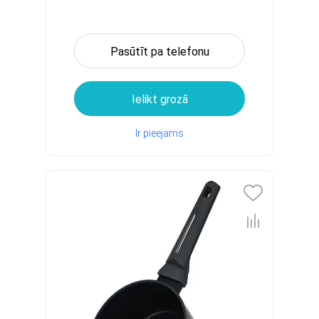
Pasūtīt pa telefonu
Ielikt grozā
Ir pieejams