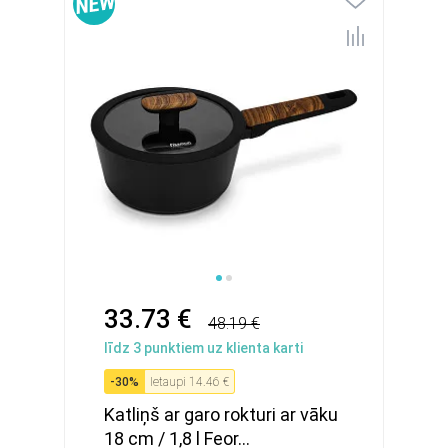
33.73 €
48.19 €
līdz
3
punktiem uz klienta karti
-
30
%
Ietaupi
14.46 €
Katliņš ar garo rokturi ar vāku
18 cm / 1,8 l Feor...