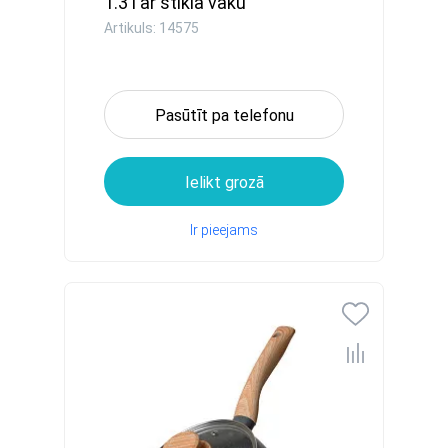
1.3 l ar stikla vāku
Artikuls: 14575
Pasūtīt pa telefonu
Ielikt grozā
Ir pieejams