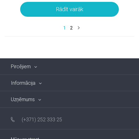
Rādīt vairāk
1
2
Pircējiem
Informācija
Uzņēmums
(+371) 252 333 25