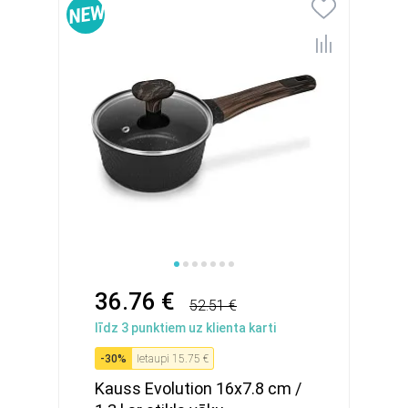
36.76 €
52.51 €
līdz
3
punktiem uz klienta karti
-
30
%
Ietaupi
15.75 €
Kauss Evolution 16x7.8 cm /