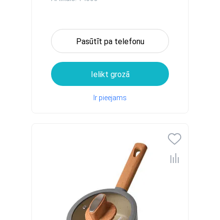
Pasūtīt pa telefonu
Ielikt grozā
Ir pieejams