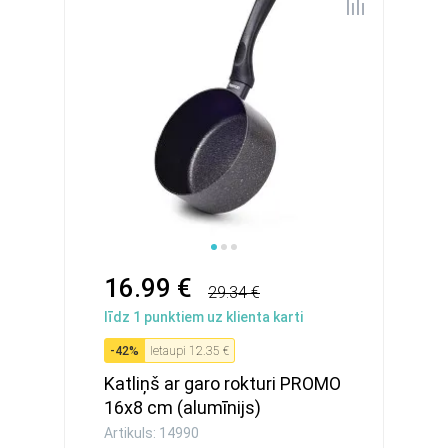
16.99 €
29.34 €
līdz
1
punktiem uz klienta karti
-
42
%
Ietaupi
12.35 €
Katliņš ar garo rokturi PROMO
16x8 сm (alumīnijs)
Artikuls: 14990