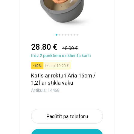
28.80 €
48.00 €
līdz
2
punktiem uz klienta karti
-
40
%
Ietaupi
19.20 €
Katls ar rokturi Aria 16cm /
1,2 l ar stikla vāku
Artikuls: 14468
Pasūtīt pa telefonu