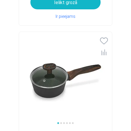
Ielikt grozā
Ir pieejams