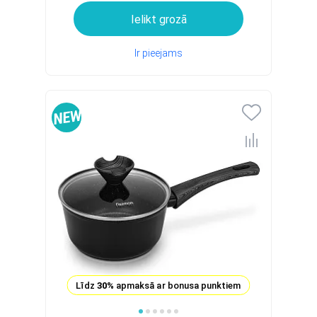
Ielikt grozā
Ir pieejams
Līdz
30%
apmaksā ar bonusa punktiem