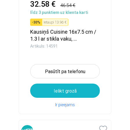
32.58 €
46.54 €
līdz
3
punktiem uz klienta karti
-
30
%
Ietaupi
13.96 €
Kausiņš Cuisine 16x7.5 cm /
1.3 l ar stikla vaku, ...
Artikuls: 14591
Pasūtīt pa telefonu
Ielikt grozā
Ir pieejams