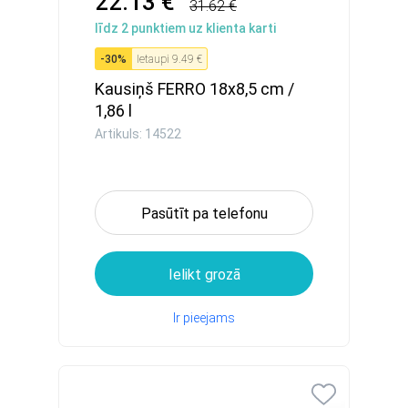
22.13 €
31.62 €
līdz
2
punktiem uz klienta karti
-
30
%
Ietaupi
9.49 €
Kausiņš FERRO 18x8,5 сm /
1,86 l
Artikuls: 14522
Pasūtīt pa telefonu
Ielikt grozā
Ir pieejams