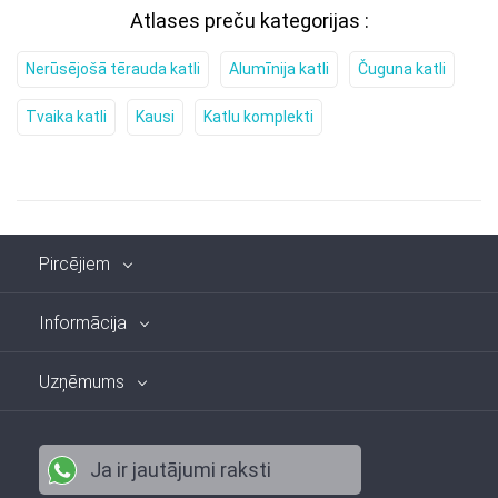
Atlases preču kategorijas :
Nerūsējošā tērauda katli
Alumīnija katli
Čuguna katli
Tvaika katli
Kausi
Katlu komplekti
Pircējiem
Informācija
Uzņēmums
Ja ir jautājumi raksti