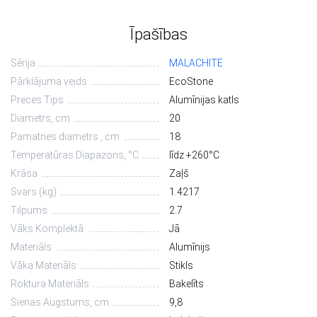
Īpašības
Sērija
MALACHITE
Pārklājuma veids
EcoStone
Preces Tips
Alumīnijas katls
Diametrs, сm
20
Pamatnes diametrs , cm
18
Temperatūras Diapazons, °С
līdz +260°C
Krāsa
Zaļš
Svars (kg)
1.4217
Tilpums
2.7
Vāks Komplektā
Jā
Materiāls
Alumīnijs
Vāka Materiāls
Stikls
Roktura Materiāls
Bakelīts
Sienas Augstums, cm
9,8