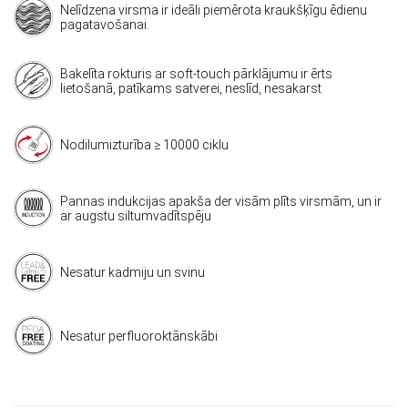
Nelīdzena virsma ir ideāli piemērota kraukšķīgu ēdienu
pagatavošanai.
Bakelīta rokturis ar soft-touch pārklājumu ir ērts
lietošanā, patīkams satverei, neslīd, nesakarst
Nodilumizturība ≥ 10000 ciklu
Pannas indukcijas apakša der visām plīts virsmām, un ir
ar augstu siltumvadītspēju
Nesatur kadmiju un svinu
Nesatur perfluoroktānskābi