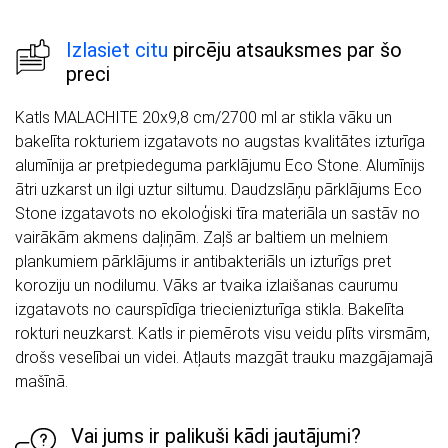
Izlasiet citu
pircēju atsauksmes par šo
preci
Katls MALACHITE 20x9,8 cm/2700 ml ar stikla vāku un
bakelīta rokturiem izgatavots no augstas kvalitātes izturīga
alumīnija ar pretpiedeguma parklājumu Eco Stone. Alumīnijs
ātri uzkarst un ilgi uztur siltumu. Daudzslāņu pārklājums Eco
Stone izgatavots no ekoloģiski tīra materiāla un sastāv no
vairākām akmens daļiņām. Zaļš ar baltiem un melniem
plankumiem pārklājums ir antibakteriāls un izturīgs pret
koroziju un nodilumu. Vāks ar tvaika izlaišanas caurumu
izgatavots no caurspīdīga triecienizturīga stikla. Bakelīta
rokturi neuzkarst. Katls ir piemērots visu veidu plīts virsmām,
drošs veselībai un videi. Atļauts mazgāt trauku mazgājamajā
mašīnā.
Vai jums ir palikuši kādi jautājumi?