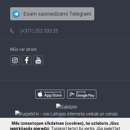
Esam sasniedzami Telegram
(+371) 252 333 25
Mūs var atrast
Mēs izmantojam sīkdatnes (cookies), lai uzlabotu Jūsu
iepirkšanās pieredzi
. Turpinot lietot šo vietni, Jūs piekrītat