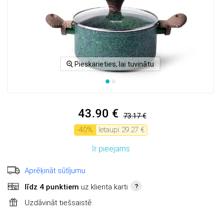
Pieskarieties, lai tuvinātu
43.90 €
73.17 €
-
40
%
Ietaupi
29.27 €
Ir pieejams
Aprēķināt sūtījumu
līdz 4 punktiem
uz klienta karti
?
Uzdāvināt tiešsaistē