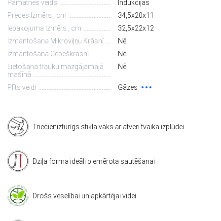
Pamatnes veids
Indukcijas
Preces Izmērs , cm
34,5х20х11
Iepakojuma Izmērs , cm
32,5х22х12
Izmantošana Mikroviļņu Krāsnī
Nē
Izmantošana Cepeškrāsnī
Nē
Lietošana trauku mazgājamajā
Nē
mašīnā
Plīts veidi
Gāzes
Triecienizturīgs stikla vāks ar atveri tvaika izplūdei
Dziļa forma ideāli piemērota sautēšanai
Drošs veselībai un apkārtējai videi