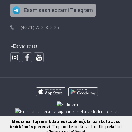
Esam sasniedzami Telegram
(+371) 252 333 25
Mūs var atrast
Mēs izmantojam sīkdatnes (cookies), lai uzlabotu Jūsu
iepirkšanās pieredzi
. Turpinot lietot šo vietni, Jūs piekrītat