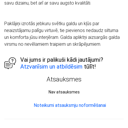
savu dizainu, bet arī ar savu augsto kvalitāti.
Paklājiņi izrotās jebkuru svētku galdu un kļūs par
neaizstājamu palīgu virtuvē, tie pievienos nedaudz siltuma
un komforta jūsu interjēram. Galda apliktņi aizsargās galda
virsmu no nevēlamiem traipiem un skrāpējumiem.
Vai jums ir palikuši kādi jautājumi?
Atzvanīsim un atbildēsim
tūlīt!
Atsauksmes
Nav atsauksmes
Noteikumi atsauksmju noformēšanai