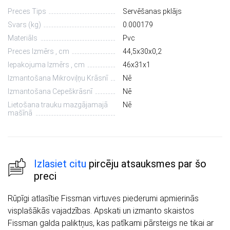
Preces Tips
Servēšanas pklājs
Svars (kg)
0.000179
Materiāls
Pvc
Preces Izmērs , cm
44,5х30х0,2
Iepakojuma Izmērs , cm
46х31х1
Izmantošana Mikroviļņu Krāsnī
Nē
Izmantošana Cepeškrāsnī
Nē
Lietošana trauku mazgājamajā
Nē
mašīnā
Izlasiet citu
pircēju atsauksmes par šo
preci
Rūpīgi atlasītie Fissman virtuves piederumi apmierinās
visplašākās vajadzības. Apskati un izmanto skaistos
Fissman galda paliktņus, kas patīkami pārsteigs ne tikai ar